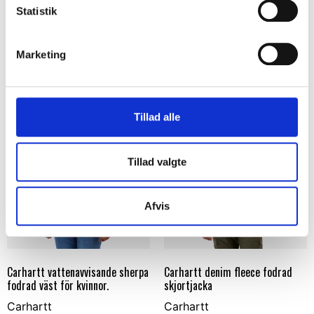
Carhartt
Carhartt
Statistik
SEK 348,75
SEK 411,25
m. moms
m. moms
SEK 279,00
SEK 329,00
u. moms
u. moms
Marketing
Välj alternativ
Välj alternativ
Tillad alle
Tillad valgte
Afvis
Carhartt vattenavvisande sherpa
Carhartt denim fleece fodrad
fodrad väst för kvinnor.
skjortjacka
Carhartt
Carhartt