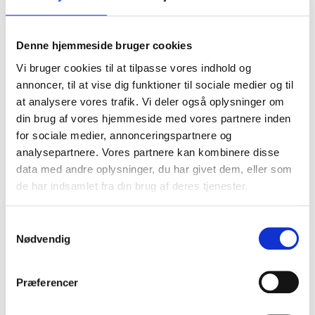
Carhartt tjocka ullstrumpor för
Carhartt varma ullstrumpor för
stövlar
stövlar
Carhartt
Carhartt
Denne hjemmeside bruger cookies
SEK 248,75
SEK 498,75
m. moms
m. moms
SEK 199,00
SEK 399,00
Vi bruger cookies til at tilpasse vores indhold og
u. moms
u. moms
annoncer, til at vise dig funktioner til sociale medier og til
Välj alternativ
Välj alternativ
at analysere vores trafik. Vi deler også oplysninger om
din brug af vores hjemmeside med vores partnere inden
for sociale medier, annonceringspartnere og
analysepartnere. Vores partnere kan kombinere disse
data med andre oplysninger, du har givet dem, eller som
de har indsamlet fra din brug af deres tjenester.
Samtykkevalg
Nødvendig
Præferencer
Carhartt bomullsstrumpor 2-par
Carhartt tempel skyddsglasögon