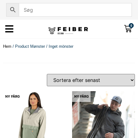
0
Hem
/ Product Mønster / Inget mönster
NY FÄRG
NY FÄRG