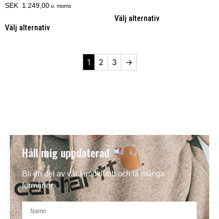
SEK 1.249,00
u. moms
Välj alternativ
Välj alternativ
1
2
3
→
Håll mig uppdaterad
Bli en del av vår kundklubb och få många
förmåner