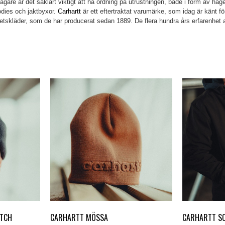
 jägare är det såklart viktigt att ha ordning på utrustningen, både i form av h
oodies och jaktbyxor.
Carhartt
är ett eftertraktat varumärke, som idag är känt 
 arbetskläder, som de har producerat sedan 1889. De flera hundra års erfarenhet
ATCH
CARHARTT MÖSSA
CARHARTT SO