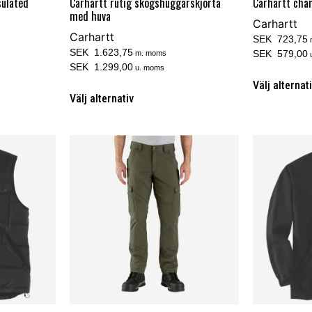
sulated
Carhartt rutig skogshuggarskjorta
Carhartt cha
med huva
Carhartt
Carhartt
SEK 723,75
SEK 1.623,75
SEK 579,00
m. moms
SEK 1.299,00
u. moms
Välj alternat
Välj alternativ