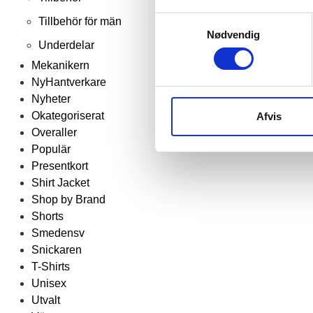
Samtykkevalg
Tillbehör för män
CARHARTT GILLIAM VÄST
Nødvendig
Underdelar
Carhartt
Mekanikern
SEK 1.248,75
m. moms
SEK 999,00
NyHantverkare
u. moms
Nyheter
Välj alternativ
Okategoriserat
Afvis
Overaller
Populär
Presentkort
Shirt Jacket
Shop by Brand
Shorts
Smedensv
Snickaren
T-Shirts
Unisex
Utvalt