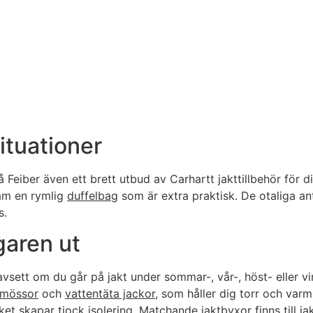
situationer
å Feiber även ett brett utbud av Carhartt jakttillbehör för d
ram en rymlig
duffelbag
som är extra praktisk. De otaliga an
s.
garen ut
avsett om du går på jakt under sommar-, vår-, höst- eller 
emössor
och
vattentäta jackor
, som håller dig torr och varm
t skapar tjock isolering. Matchande jaktbyxor finns till jak