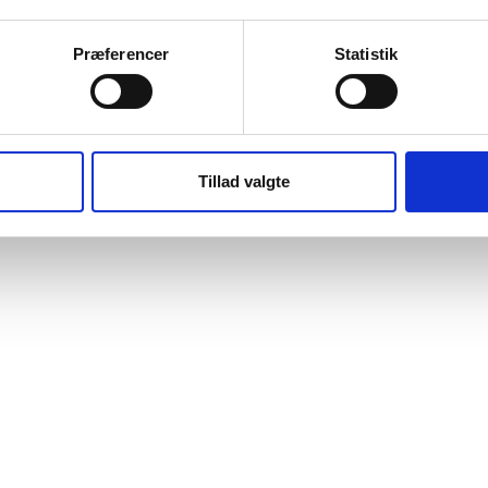
Carhartt mock neck väst med sherpa
Præferencer
Statistik
fodring
Carhartt
SEK 1.686,25
m. moms
SEK 1.349,00
u. moms
Tillad valgte
Välj alternativ