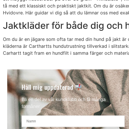
tå med ett klassiskt och praktiskt jaktkit. Om du är osäk
Hvidovre. Här guidar vi dig så att du lämnar oss med exak
Jaktkläder för både dig och
Om du är en jägare som ofta tar med din hund på jakt är
kläderna är Carthartts hundutrustning tillverkad i slitsta
Carhartt tagit fram en hundfilt i samma färger och materia
Håll mig uppdaterad
Bli en del av vår kundklubb och få många
förmåner