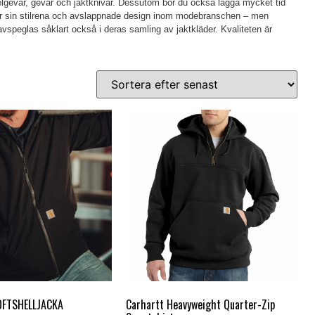
agelgevär, gevär och jaktknivar. Dessutom bör du också lägga mycket tid
för sin stilrena och avslappnade design inom modebranschen – men
 avspeglas såklart också i deras samling av jaktkläder. Kvaliteten är
Carhartt Heavyweight Quarter-Zip
FTSHELLJACKA