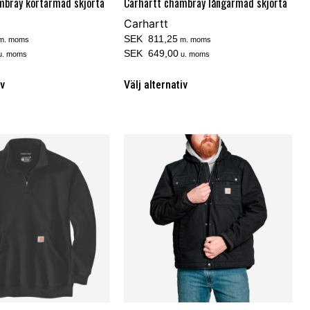
mbray kortärmad skjorta
Carhartt chambray långärmad skjorta
Carhartt
SEK 811,25
m. moms
m. moms
SEK 649,00
u. moms
u. moms
iv
Välj alternativ