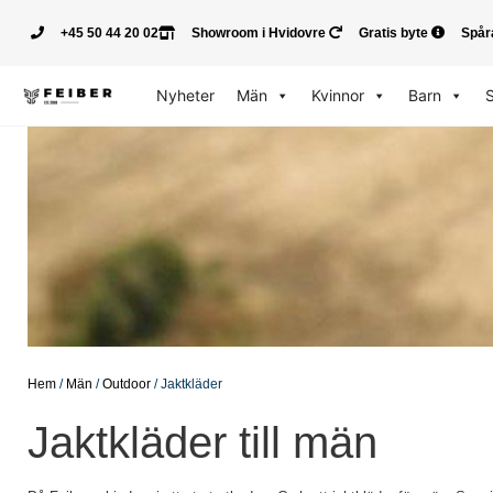
+45 50 44 20 02
Showroom i Hvidovre
Gratis byte
Spår
Nyheter
Män
Kvinnor
Barn
Hem
/
Män
/
Outdoor
/ Jaktkläder
Jaktkläder till män