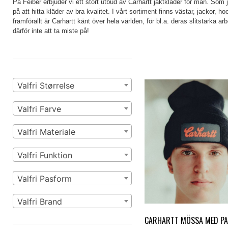
På Feiber erbjuder vi ett stort utbud av Carhartt jaktkläder för män. Som
på att hitta kläder av bra kvalitet. I vårt sortiment finns västar, jackor, h
framförallt är Carhartt känt över hela världen, för bl.a. deras slitstarka
därför inte att ta miste på!
Valfri Størrelse
Valfri Farve
Valfri Materiale
Valfri Funktion
Valfri Pasform
Valfri Brand
CARHARTT MÖSSA MED P