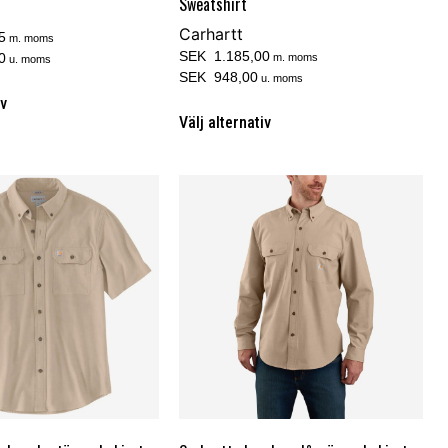
Sweatshirt
Carhartt
5
m. moms
SEK 1.185,00
0
m. moms
u. moms
SEK 948,00
u. moms
iv
Välj alternativ