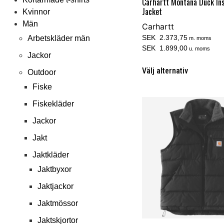
Carhartt Montana Duck In
Jacket
Kvinnor
Män
Carhartt
SEK 2.373,75
Arbetskläder män
m. moms
SEK 1.899,00
u. moms
Jackor
Välj alternativ
Outdoor
Fiske
Fiskekläder
Jackor
Jakt
Jaktkläder
Jaktbyxor
Jaktjackor
Jaktmössor
Jaktskjortor