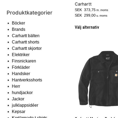
Carhartt
SEK 373,75
m. moms
Produktkategorier
SEK 299,00
u. moms
Böcker
Välj alternativ
Brands
Carhartt bälten
Carhartt shorts
Carhartt skjortor
Elektriker
Finsnickaren
Förkläder
Handsker
Hantverksshorts
Herr
hundjackor
Jackor
julklappsidéer
Kepsar
Kortärmade t-shirts