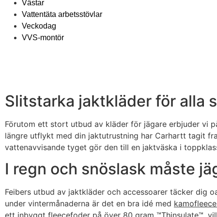
Västar
Vattentäta arbetsstövlar
Veckodag
VVS-montör
Slitstarka jaktkläder för alla 
Förutom ett stort utbud av kläder för jägare erbjuder vi p
längre utflykt med din jaktutrustning har Carhartt tagit f
vattenavvisande tyget gör den till en jaktväska i toppklas
I regn och snöslask måste jä
Feibers utbud av jaktkläder och accessoarer täcker dig o
under vintermånaderna är det en bra idé med
kamofleec
ett inbyggt fleecefoder på över 80 gram ™Thinsulate™, vilke