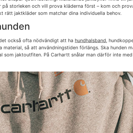
er på storleken och vill prova kläderna först – kom och pro
t rätt jaktkläder som matchar dina individuella behov.
 hunden
 det också ofta nödvändigt att ha
hundhalsband
, hundkoppel
rka material, så att användningstiden förlängs. Ska hunden 
l som jaktoutfiten. På Carhartt snålar man därför inte med k