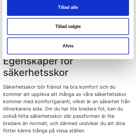
Carhartt
Tillad alle
SEK 2.373,75
m. moms
SEK 1.899,00
u. moms
Tillad valgte
Välj alternativ
Afvis
Egenskaper för
säkerhetsskor
Säkerhetsskor bör främst ha bra komfort och du
kommer att uppleva att många av våra säkerhetsskor
kommer med komfortgaranti, vilket är en säkerhet från
tillverkarens sida. Om du har lite bredare fot, kan du
också hitta säkerhetsskor där passformen är lite
bredare än normalt, och därmed undviker du att dina
fötter känns trånga på vissa ställen.