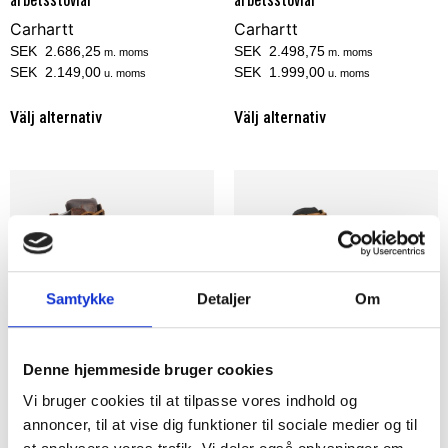
Carhartt
Carhartt
SEK 2.686,25
SEK 2.498,75
m. moms
m. moms
SEK 2.149,00
SEK 1.999,00
u. moms
u. moms
Välj alternativ
Välj alternativ
Samtykke
Detaljer
Om
Denne hjemmeside bruger cookies
Vi bruger cookies til at tilpasse vores indhold og
Carhartt detroit 8 S3
Carhartt detroit 6 S3
arbetsstövlar
vattenavvisande
annoncer, til at vise dig funktioner til sociale medier og til
säkerhetsstövlar