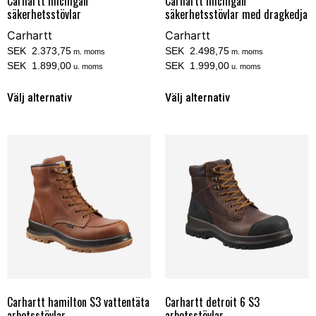
Carhartt michigan
Carhartt michigan
säkerhetsstövlar
säkerhetsstövlar med dragkedja
Carhartt
Carhartt
SEK 2.373,75
SEK 2.498,75
m. moms
m. moms
SEK 1.899,00
SEK 1.999,00
u. moms
u. moms
Välj alternativ
Välj alternativ
Carhartt hamilton S3 vattentäta
Carhartt detroit 6 S3
arbetsstövlar
arbetsstövlar