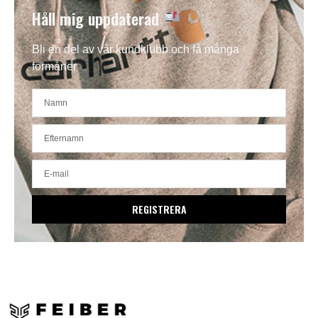
Håll mig uppdaterad
Bli en del av vår kundklubb och få många
förmåner
REGISTRERA