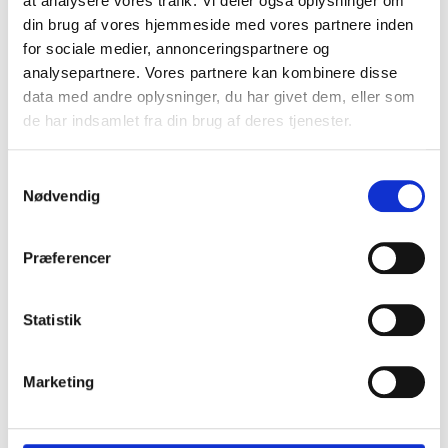
at analysere vores trafik. Vi deler også oplysninger om
Carhartt
din brug af vores hjemmeside med vores partnere inden
Carhartt
SEK 2.873,75
m. moms
for sociale medier, annonceringspartnere og
SEK 2.623,75
SEK 2.299,00
m. moms
u. moms
SEK 2.099,00
analysepartnere. Vores partnere kan kombinere disse
u. moms
Välj alternativ
data med andre oplysninger, du har givet dem, eller som
Välj alternativ
de har indsamlet fra din brug af deres tjenester.
Samtykkevalg
Nødvendig
Præferencer
Statistik
Marketing
CARHARTT CARTER CHELSEA
SKYDDSKÄNGA