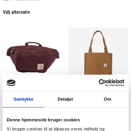
Välj alternativ
CARHARTT WAIST PACK
Carhartt axelväska
Samtykke
Detaljer
Om
Carhartt
Carhartt
SEK 723,75
SEK 873,75
m. moms
m. moms
SEK 579,00
SEK 699,00
u. moms
u. moms
Denne hjemmeside bruger cookies
Vi bruger cookies til at tilpasse vores indhold og