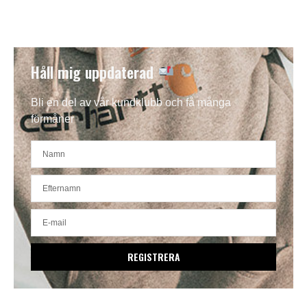
Håll mig uppdaterad
Bli en del av vår kundklubb och få många
förmåner
REGISTRERA