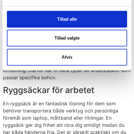
skyddar dina verktyg mot fukt, damm och slag. När
dina verktyg är skyddade håller de längre, och du
sparar pengar i längden. Förutom arbetstaskor har vi
Tillad alle
också ett urval av andra
tillbehör från Carhartt.
Olika typer av arbetstaskor
Tillad valgte
för olika behov
Afvis
Hos Feiber vet vi att olika uppgifter kräver olika
utrustning. Därför har vi flera typer av arbetstaskor som
passar specifika behov.
Ryggsäckar för arbetet
En ryggsäck är en fantastisk lösning för dem som
behöver transportera både verktyg och personliga
föremål som laptop, måttband eller ritningar. En
ryggsäck ger dig frihet att röra dig smidigt medan du
har båda händerna fria. Det är särskilt praktiskt om du