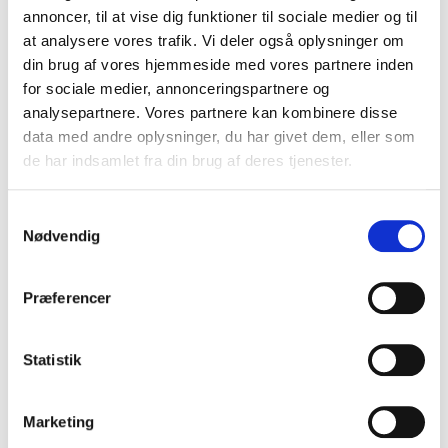
Välj alternativ
Välj alternativ
annoncer, til at vise dig funktioner til sociale medier og til
at analysere vores trafik. Vi deler også oplysninger om
din brug af vores hjemmeside med vores partnere inden
for sociale medier, annonceringspartnere og
Skydda dina verktyg med
analysepartnere. Vores partnere kan kombinere disse
arbetstaskor
data med andre oplysninger, du har givet dem, eller som
de har indsamlet fra din brug af deres tjenester.
Att investera i en arbetstaska är en bra idé av flera
anledningar. Först och främst ger det ett praktiskt och
Samtykkevalg
Nødvendig
organiserat sätt att förvara och transportera verktyg.
Med rätt väskor kan du undvika att dina saker ligger
huller om buller i bagaget eller på arbetsplatsen. Varje
Præferencer
skruv, hammare eller mätinstrument har sin bestämda
plats, vilket gör det enkelt och snabbt att hitta rätt
verktyg när du behöver det. Arbetstaskor hjälper också
Statistik
till att skydda verktygen. Många väskor är designade
med slitstarka material som kan stå emot de tuffa
Marketing
förhållandena på en byggarbetsplats, samtidigt som de