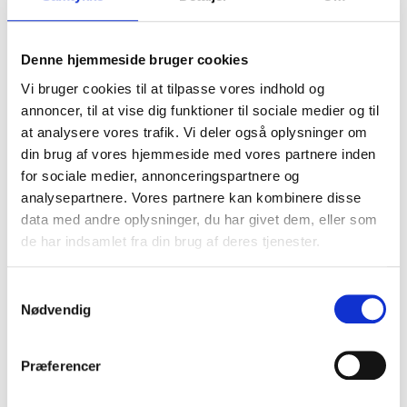
Carhartt B01 Double-Front
Steel blue hobart ankelstövlel –
Utility Work Pant
S3
Denne hjemmeside bruger cookies
Carhartt
Steel Blue
SEK 1.623,75
SEK 2.748,75
Vi bruger cookies til at tilpasse vores indhold og
m. moms
m. moms
SEK 1.299,00
SEK 2.199,00
u. moms
u. moms
annoncer, til at vise dig funktioner til sociale medier og til
at analysere vores trafik. Vi deler også oplysninger om
Välj alternativ
Välj alternativ
din brug af vores hjemmeside med vores partnere inden
for sociale medier, annonceringspartnere og
analysepartnere. Vores partnere kan kombinere disse
NY FÄRG
data med andre oplysninger, du har givet dem, eller som
de har indsamlet fra din brug af deres tjenester.
Samtykkevalg
Nødvendig
Præferencer