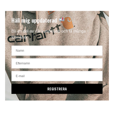
Håll mig uppdaterad
Bli en del av vår kundklubb och få många
förmåner
REGISTRERA