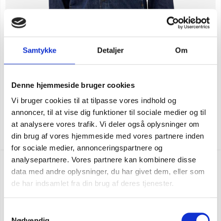
Samtykke
Detaljer
Om
Denne hjemmeside bruger cookies
Vi bruger cookies til at tilpasse vores indhold og
annoncer, til at vise dig funktioner til sociale medier og til
Carhartt denim fleece fodrad skjortjacka
at analysere vores trafik. Vi deler også oplysninger om
SEK 1.623,75
m. moms
SEK 1.299,00
din brug af vores hjemmeside med vores partnere inden
u. moms
for sociale medier, annonceringspartnere og
analysepartnere. Vores partnere kan kombinere disse
NY FÄRG
data med andre oplysninger, du har givet dem, eller som
de har indsamlet fra din brug af deres tjenester.
Samtykkevalg
Nødvendig