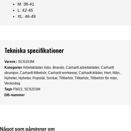
M: 38-41
L: 42-45
XL: 46-49
Tekniska specifikationer
Varenr.:
SC6203M
Kategorier
Arbetskläder män
,
Brands
,
Carhartt arbetskläder
,
Carhartt
strumpor
,
Carhartt tillbehör
,
Carhartt workwear
,
Carhartt-kläder
,
Herr
,
Män
,
Nyheter
,
Nyheter
,
Populär
,
Sockar
,
Tillbehör
,
Tillbehör
,
Tillbehör för män
,
Veckodag
Tags
FW22
,
SC6203M
DB-nummer
Något som påminner om