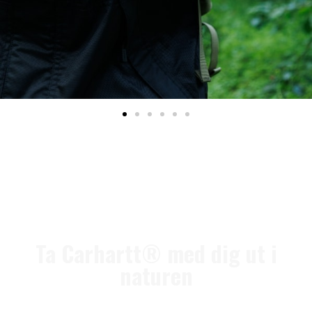
Ta Carhartt® med dig ut i
naturen