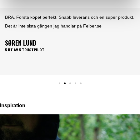
en super produkt.
Det är ett nöje att göra affärer med Feiber. En l
e
användarvänlig hemsida. Där produkterna lever 
produktbeskrivningen. Samt lättöverskådliga p
leverans......What's not to like.
PER HOLLÆNDER
5 UT AV 5 TRUSTPILOT
Inspiration