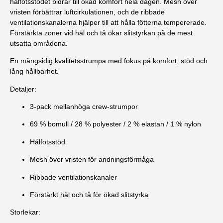
hålfotsstödet bidrar till ökad komfort hela dagen. Mesh över
vristen förbättrar luftcirkulationen, och de ribbade
ventilationskanalerna hjälper till att hålla fötterna tempererade.
Förstärkta zoner vid häl och tå ökar slitstyrkan på de mest
utsatta områdena.
En mångsidig kvalitetsstrumpa med fokus på komfort, stöd och
lång hållbarhet.
Detaljer:
3-pack mellanhöga crew-strumpor
69 % bomull / 28 % polyester / 2 % elastan / 1 % nylon
Hålfotsstöd
Mesh över vristen för andningsförmåga
Ribbade ventilationskanaler
Förstärkt häl och tå för ökad slitstyrka
Storlekar: