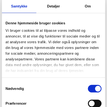
Samtykke
Detaljer
Om
CARHARTT LOGO SLEEVE
Carhartt Clarksburg Hoodie med
GRAPHIC SWEATSHIRT
dragkedja
Denne hjemmeside bruger cookies
SEK 1.061,25
Carhartt
m. moms
Vi bruger cookies til at tilpasse vores indhold og
SEK 849,00
u. moms
SEK 1.061,25
m. moms
annoncer, til at vise dig funktioner til sociale medier og til
SEK 849,00
u. moms
at analysere vores trafik. Vi deler også oplysninger om
Välj alternativ
din brug af vores hjemmeside med vores partnere inden
Välj alternativ
for sociale medier, annonceringspartnere og
analysepartnere. Vores partnere kan kombinere disse
data med andre oplysninger, du har givet dem, eller som
de har indsamlet fra din brug af deres tjenester.
Samtykkevalg
Håll mig uppdaterad
Nødvendig
Bli en del av vår kundklubb och få många
Præferencer
förmåner