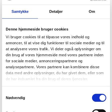
SEK 2.069,00
SEK 2.949,00
u. moms
u. moms
Samtykke
Detaljer
Om
Välj alternativ
Välj alternativ
Denne hjemmeside bruger cookies
1
2
3
→
Vi bruger cookies til at tilpasse vores indhold og
annoncer, til at vise dig funktioner til sociale medier og til
at analysere vores trafik. Vi deler også oplysninger om
din brug af vores hjemmeside med vores partnere inden
Typiska egenskaper för en
for sociale medier, annonceringspartnere og
analysepartnere. Vores partnere kan kombinere disse
säkerhetssko
data med andre oplysninger, du har givet dem, eller som
de har indsamlet fra din brug af deres tjenester.
Vanligtvis kommer du behöva en säkerhetssko med
sömskydd och tåskydd, också kallat tåkappan.
Samtykkevalg
Säkerhetsskor kan specifikt vara utrustade med både
Nødvendig
sömskydd och tåskydd, så du därmed skyddar dina
fötter om du trampar på sömmar och vassa föremål, om