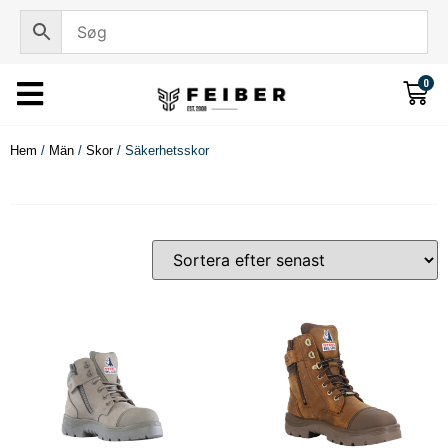
0
Hem
/
Män
/
Skor
/ Säkerhetsskor