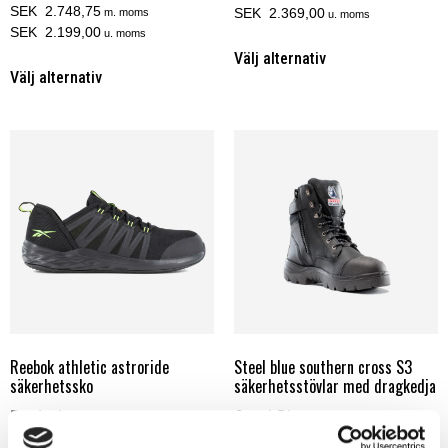
SEK 2.748,75
SEK 2.369,00
m. moms
u. moms
SEK 2.199,00
u. moms
Välj alternativ
Välj alternativ
Reebok athletic astroride
Steel blue southern cross S3
säkerhetssko
säkerhetsstövlar med dragkedja
Reebok
Steel Blue
SEK 2.586,25
SEK 3.686,25
m. moms
m. moms