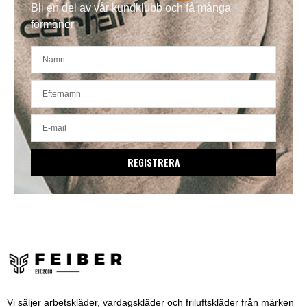
Bli en del av vår kundklubb och få många
förmåner
REGISTRERA
Vi säljer arbetskläder, vardagskläder och friluftskläder från märken