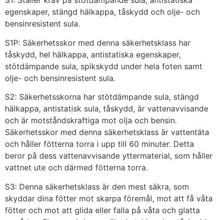
S1: Ställer krav på stötdämpande sula, antistatiska
egenskaper, stängd hälkappa, tåskydd och olje- och
bensinresistent sula.
S1P: Säkerhetsskor med denna säkerhetsklass har
tåskydd, hel hälkappa, antistatiska egenskaper,
stötdämpande sula, spikskydd under hela foten samt
olje- och bensinresistent sula.
S2: Säkerhetsskorna har stötdämpande sula, stängd
hälkappa, antistatisk sula, tåskydd, är vattenavvisande
och är motståndskraftiga mot olja och bensin.
Säkerhetsskor med denna säkerhetsklass är vattentäta
och håller fötterna torra i upp till 60 minuter. Detta
beror på dess vattenavvisande yttermaterial, som håller
vattnet ute och därmed fötterna torra.
S3: Denna säkerhetsklass är den mest säkra, som
skyddar dina fötter mot skarpa föremål, mot att få våta
fötter och mot att glida eller falla på våta och glatta