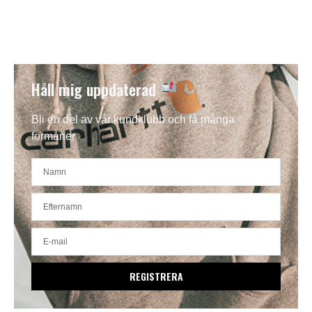
Håll mig uppdaterad
Bli en del av vår kundklubb och få många
förmåner
REGISTRERA