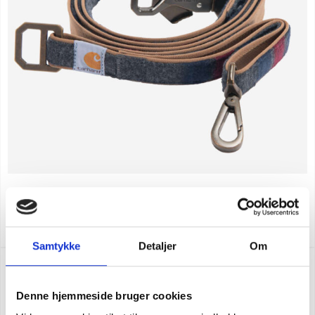
Carhartt randigt hundkoppel
SEK 548,75
m. moms
SEK 439,00
u. moms
Samtykke
Detaljer
Om
NY FÄRG
Denne hjemmeside bruger cookies