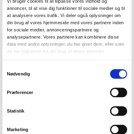
Vi bruger cookies til at tilpasse vores indhold og
annoncer, til at vise dig funktioner til sociale medier og til
at analysere vores trafik. Vi deler også oplysninger om
din brug af vores hjemmeside med vores partnere inden
for sociale medier, annonceringspartnere og
analysepartnere. Vores partnere kan kombinere disse
data med andre oplysninger, du har givet dem, eller som
de har indsamlet fra din brug af deres tjenester.
Samtykkevalg
Nødvendig
Præferencer
Statistik
CARHARTT CORE LOGO T-SHIRT
SEK 448,75
m. moms
SEK 359,00
u. moms
Marketing