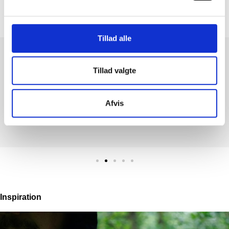
Tillad alle
BRA. Första köpet perfekt. Snabb leverans och en super produkt.
Det är inte sista gången jag handlar på Feiber.se
Tillad valgte
SØREN LUND
Afvis
5 UT AV 5 TRUSTPILOT
Inspiration