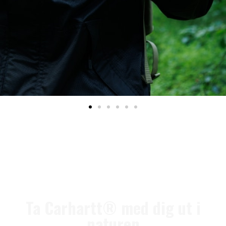
Ta Carhartt® med dig ut i
naturen