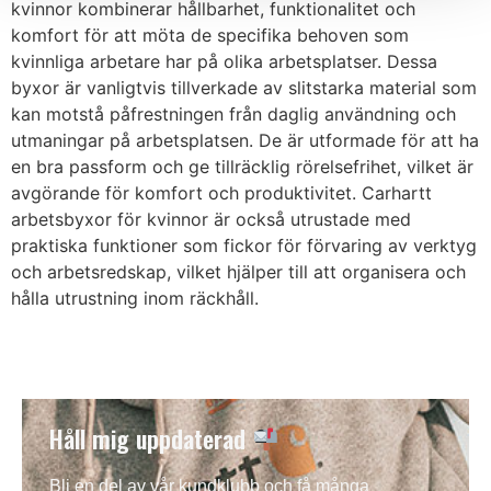
kvinnor kombinerar hållbarhet, funktionalitet och
komfort för att möta de specifika behoven som
kvinnliga arbetare har på olika arbetsplatser. Dessa
byxor är vanligtvis tillverkade av slitstarka material som
kan motstå påfrestningen från daglig användning och
utmaningar på arbetsplatsen. De är utformade för att ha
en bra passform och ge tillräcklig rörelsefrihet, vilket är
avgörande för komfort och produktivitet. Carhartt
arbetsbyxor för kvinnor är också utrustade med
praktiska funktioner som fickor för förvaring av verktyg
och arbetsredskap, vilket hjälper till att organisera och
hålla utrustning inom räckhåll.
Håll mig uppdaterad
Bli en del av vår kundklubb och få många