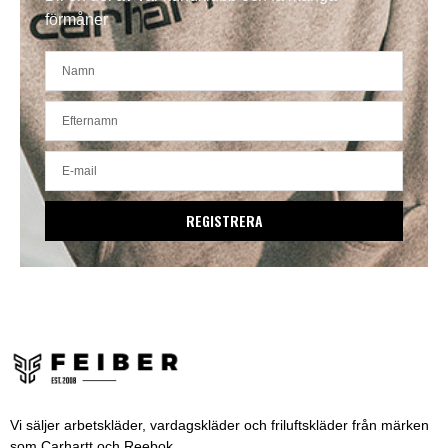
förmåner
REGISTRERA
Vi säljer arbetskläder, vardagskläder och friluftskläder från märken
som Carhartt och Reebok.