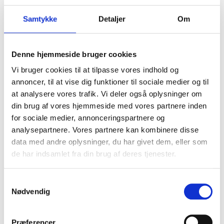
för din individuella kroppsform och ge tillräckligt med
Samtykke
Detaljer
Om
rörelsefrihet så att du kan utföra dina arbetsuppgifter
utan att vara begränsad. Många av våra Carhartt
arbetsbyxor är utvecklade med Robus Flex-teknologin,
Denne hjemmeside bruger cookies
vilket säkerställer att byxorna har bra rörelsefrihet.
Carhartts Crawford arbetsbyxor är ett bra exempel på
Vi bruger cookies til at tilpasse vores indhold og
ett par arbetsbyxor som har enkel passform runt höfter
annoncer, til at vise dig funktioner til sociale medier og til
och lår, samt en kurvig midja, vilket syftar till att
at analysere vores trafik. Vi deler også oplysninger om
förhindra glipande i ryggen.
din brug af vores hjemmeside med vores partnere inden
for sociale medier, annonceringspartnere og
Arbetsbyxor för kvinnor
analysepartnere. Vores partnere kan kombinere disse
inom olika branscher
data med andre oplysninger, du har givet dem, eller som
de har indsamlet fra din brug af deres tjenester.
Arbetsbyxor för kvinnor spelar en avgörande roll inom
Samtykkevalg
olika branscher och yrken där kvinnliga arbetare utför
Nødvendig
en rad olika uppgifter. Dessa byxor är utformade med
tanke på de specifika kraven och behoven som är unika
för varje bransch. Arbetar du till exempel inom
Præferencer