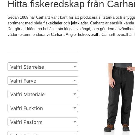
Hitta fiskeredskap från Carhar
Sedan 1889 har Carhartt varit känt för att producera slitstarka och snygg
sortiment med båda
fiskekläder
och
jaktkläder
. Carhartt är särskilt känd
Det gör att kläderna behåller sin långa livslängd, och gör dem användbara 
väder rekommenderar vi
Carhartt Angler fiskeoverall
.
Carhartt overall är 
Valfri Størrelse
Valfri Farve
Valfri Materiale
Valfri Funktion
Valfri Pasform