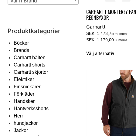
Valfri Brand
CARHARTT MONTEREY PA
REGNBYXOR
Carhartt
Produktkategorier
SEK 1.473,75
m. moms
SEK 1.179,00
u. moms
Böcker
Brands
Välj alternativ
Carhartt bälten
Carhartt shorts
Carhartt skjortor
Elektriker
Finsnickaren
Förkläder
Handsker
Hantverksshorts
Herr
hundjackor
Jackor