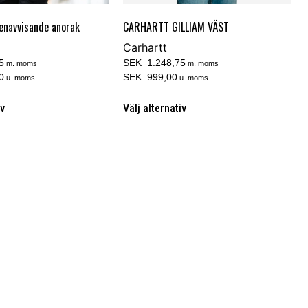
enavvisande anorak
CARHARTT GILLIAM VÄST
Carhartt
5
SEK 1.248,75
m. moms
m. moms
0
SEK 999,00
u. moms
u. moms
iv
Välj alternativ