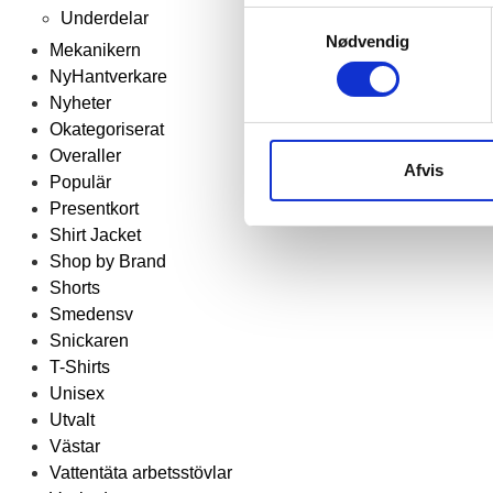
Underdelar
Samtykkevalg
Nødvendig
Mekanikern
NyHantverkare
Nyheter
Okategoriserat
Overaller
Afvis
Populär
Presentkort
Shirt Jacket
Shop by Brand
Shorts
Smedensv
Snickaren
T-Shirts
Unisex
Utvalt
Västar
Vattentäta arbetsstövlar