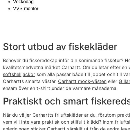
Veckodag
VVS-montör
Stort utbud av fiskekläder
Behöver du fiskeredskap inför din kommande fisketur? Hos
kvalitetsmedvetna märket Carhartt. Om du letar efter en
softshelljackor
som alla passar både till jobbet och till 
Carhartts smarta västar.
Carhartt mock-västen
eller
Gill
ensam över en t-shirt under de varmare månaderna.
Praktiskt och smart fiskered
När du väljer Carhartts friluftskläder är du, förutom prak
vem vill inte vara praktisk och stilfullt klädd? Inom frilu
anledningen sticker Carhartt särskilt ut från de andra le