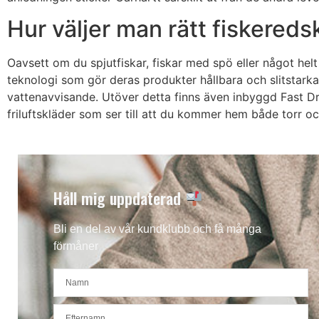
Hur väljer man rätt fiskered
Oavsett om du spjutfiskar, fiskar med spö eller något helt 
teknologi som gör deras produkter hållbara och slitstarka.
vattenavvisande. Utöver detta finns även inbyggd Fast Dry®
friluftskläder som ser till att du kommer hem både torr oc
Håll mig uppdaterad
Bli en del av vår kundklubb och få många
förmåner