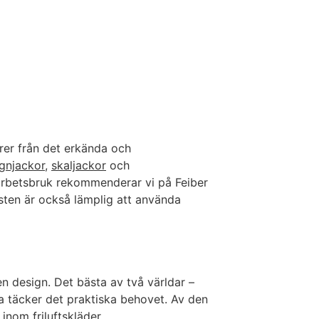
rer från det erkända och
gnjackor
,
skaljackor
och
r arbetsbruk rekommenderar vi på Feiber
sten är också lämplig att använda
en design. Det bästa av två världar –
ara täcker det praktiska behovet. Av den
inom friluftskläder.