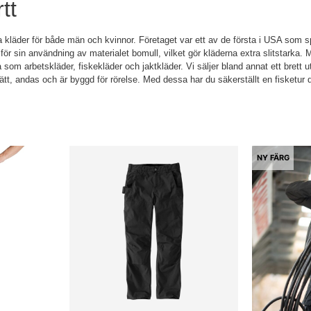
tt
a kläder för både män och kvinnor. Företaget var ett av de första i USA som spe
a för sin användning av materialet bomull, vilket gör kläderna extra slitstarka.
som arbetskläder, fiskekläder och jaktkläder. Vi säljer bland annat ett brett ut
lätt, andas och är byggd för rörelse
.
Med dessa har du säkerställt en fisketur d
NY FÄRG