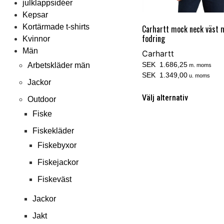
julklappsidéer
Kepsar
Kortärmade t-shirts
Carhartt mock neck väst 
fodring
Kvinnor
Män
Carhartt
SEK 1.686,25
Arbetskläder män
m. moms
SEK 1.349,00
u. moms
Jackor
Välj alternativ
Outdoor
Fiske
Fiskekläder
Fiskebyxor
Fiskejackor
Fiskeväst
Jackor
Jakt