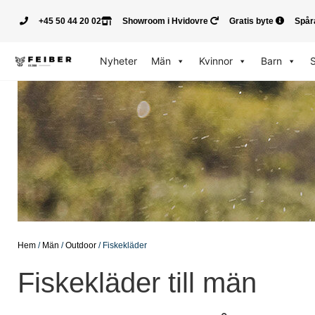
+45 50 44 20 02
Showroom i Hvidovre
Gratis byte
Spår
Nyheter
Män
Kvinnor
Barn
Hem
/
Män
/
Outdoor
/ Fiskekläder
Fiskekläder till män