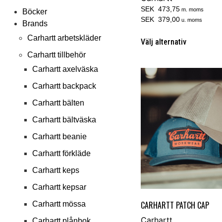
SEK 473,75
m. moms
Böcker
SEK 379,00
u. moms
Brands
Carhartt arbetskläder
Välj alternativ
Carhartt tillbehör
Carhartt axelväska
Carhartt backpack
Carhartt bälten
Carhartt bältväska
Carhartt beanie
Carhartt förkläde
Carhartt keps
Carhartt kepsar
CARHARTT PATCH CAP
Carhartt mössa
Carhartt
Carhartt plånbok