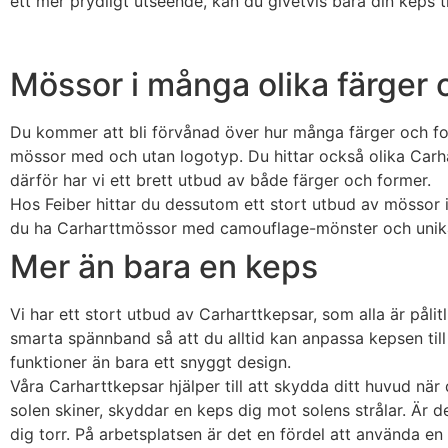
ett mer prydligt utseende, kan du givetvis bära din keps
Mössor i många olika färger 
Du kommer att bli förvånad över hur många färger och fo
mössor med och utan logotyp. Du hittar också olika Carha
därför har vi ett brett utbud av både färger och former.
Hos Feiber hittar du dessutom ett stort utbud av mössor i
du ha Carharttmössor med camouflage-mönster och unika C
Mer än bara en keps
Vi har ett stort utbud av Carharttkepsar, som alla är påli
smarta spännband så att du alltid kan anpassa kepsen till
funktioner än bara ett snyggt design.
Våra Carharttkepsar hjälper till att skydda ditt huvud när 
solen skiner, skyddar en keps dig mot solens strålar. Är d
dig torr. På arbetsplatsen är det en fördel att använda e