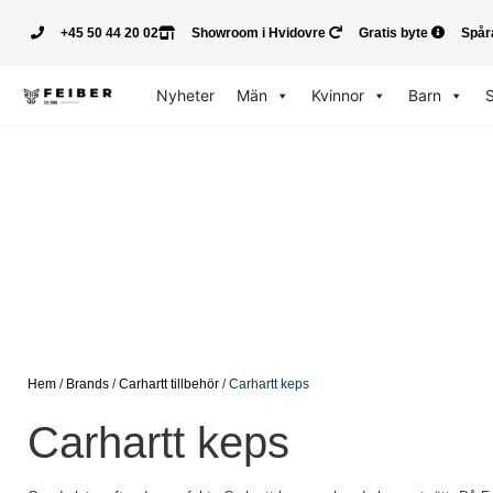
+45 50 44 20 02
Showroom i Hvidovre
Gratis byte
Spår
Nyheter
Män
Kvinnor
Barn
Hem
/
Brands
/
Carhartt tillbehör
/ Carhartt keps
Carhartt keps