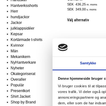
SEK 436,25
m. moms
Hantverksshorts
SEK 349,00
u. moms
Herr
hundjackor
Välj alternativ
Jackor
julklappsidéer
Kepsar
Kortärmade t-shirts
Kvinnor
Män
Mekanikern
NyHantverkare
Samtykke
Nyheter
Okategoriserat
Denne hjemmeside bruger c
Overaller
Populär
Vi bruger cookies til at tilpas
Presentkort
vores trafik. Vi deler også 
Shirt Jacket
annonceringspartnere og anal
Shop by Brand
dem, eller som de har indsaml