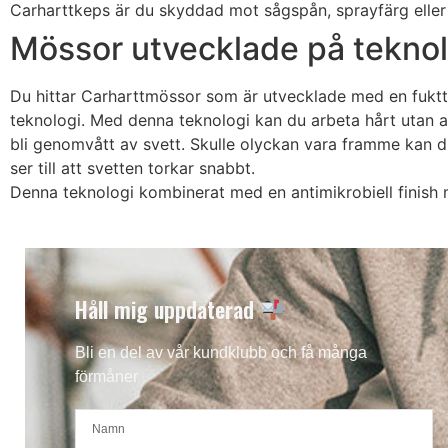
Carharttkeps är du skyddad mot sågspån, sprayfärg eller
Mössor utvecklade på teknol
Du hittar Carharttmössor som är utvecklade med en fukt
teknologi. Med denna teknologi kan du arbeta hårt utan att 
bli genomvått av svett. Skulle olyckan vara framme kan d
ser till att svetten torkar snabbt.
Denna teknologi kombinerat med en antimikrobiell finish m
Håll mig uppdaterad
Bli en del av vår kundklubb och få många
förmåner