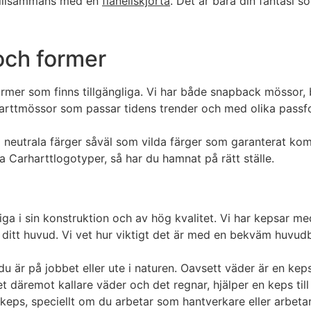
 tillsammans med en
flanellskjorta
. Det är bara din fantasi s
och former
rmer som finns tillgängliga. Vi har både snapback mössor
rttmössor som passar tidens trender och med olika passform
 neutrala färger såväl som vilda färger som garanterat komm
arharttlogotyper, så har du hamnat på rätt ställe.
tliga i sin konstruktion och av hög kvalitet. Vi har kepsar 
 ditt huvud. Vi vet hur viktigt det är med en bekväm huvud
du är på jobbet eller ute i naturen. Oavsett väder är en keps
et däremot kallare väder och det regnar, hjälper en keps til
n keps, speciellt om du arbetar som hantverkare eller arbet