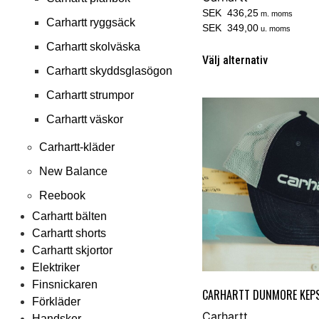
SEK 436,25
m. moms
Carhartt ryggsäck
SEK 349,00
u. moms
Carhartt skolväska
Välj alternativ
Carhartt skyddsglasögon
Carhartt strumpor
Carhartt väskor
Carhartt-kläder
New Balance
Reebook
Carhartt bälten
Carhartt shorts
Carhartt skjortor
Elektriker
Finsnickaren
CARHARTT DUNMORE KEP
Förkläder
Carhartt
Handsker