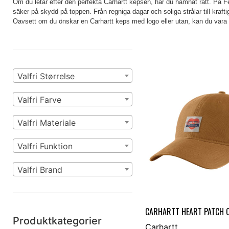
Om du letar efter den perfekta Carhartt kepsen, har du hamnat rätt. På Fei
säker på skydd på toppen. Från regniga dagar och soliga strålar till krafti
Oavsett om du önskar en Carhartt keps med logo eller utan, kan du vara s
Valfri Størrelse
Valfri Farve
Valfri Materiale
Valfri Funktion
Valfri Brand
CARHARTT HEART PATCH 
Produktkategorier
Carhartt