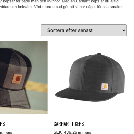
har kepsar för både män och kvinnor. Med en Carhartt keps är du alltid
skyddad och bekväm. Vårt stora utbud gör att vi har något för alla smaker.
EPS
CARHARTT KEPS
SEK 436,25
m. moms
m. moms