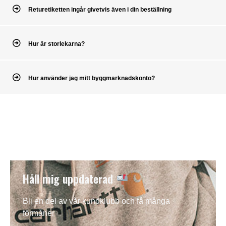
Returetiketten ingår givetvis även i din beställning
Hur är storlekarna?
Hur använder jag mitt byggmarknadskonto?
Håll mig uppdaterad
Bli en del av vår kundklubb och få många
förmåner