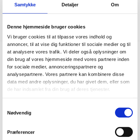
Samtykke
Detaljer
Om
FORCE POCKET T-SHIRT
SEK 548,75
m. moms
Denne hjemmeside bruger cookies
SEK 439,00
u. moms
Vi bruger cookies til at tilpasse vores indhold og
annoncer, til at vise dig funktioner til sociale medier og til
at analysere vores trafik. Vi deler også oplysninger om
din brug af vores hjemmeside med vores partnere inden
for sociale medier, annonceringspartnere og
analysepartnere. Vores partnere kan kombinere disse
data med andre oplysninger, du har givet dem, eller som
de har indsamlet fra din brug af deres tjenester.
Samtykkevalg
Nødvendig
Præferencer