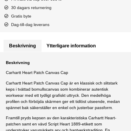
30 dagars returnering
Gratis byte
Dag-till-dag leverans
Beskrivning
Ytterligare information
Beskrivning
Carhartt
Heart Patch Canvas Cap
Carhartt Heart Patch Canvas Cap är en klassisk och slitstark
keps i tvättad bomullscanvas som kombinerar autentisk
workwear med ett tydligt grafiskt uttryck. Den medelhöga
profilen och förböjda skärmen ger ett tidlöst utseende, medan
spännet bak säkerställer en enkel och justerbar passform.
Framtill pryds kepsen av den karakteristiska Carhartt Heart-
patchen samt en vävd Script Heart 1889-etikett som
understryker varumärkets arv och hantverkstradition. En