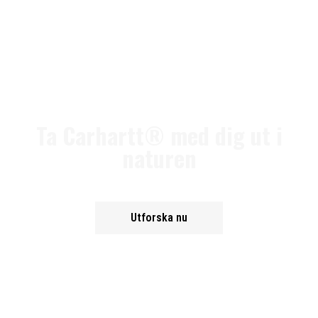
Ta Carhartt® med dig ut i
naturen
Utforska nu