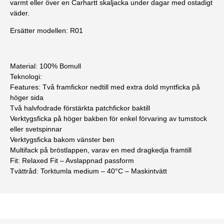
varmt eller över en
Carhartt skaljacka
under dagar med ostadigt
väder.
Ersätter modellen: R01
Material:
100% Bomull
Teknologi:
Features:
Två framfickor nedtill med extra dold myntficka på
höger sida
Två halvfodrade förstärkta patchfickor baktill
Verktygsficka på höger bakben för enkel förvaring av tumstock
eller svetspinnar
Verktygsficka bakom vänster ben
Multifack på bröstlappen, varav en med dragkedja framtill
Fit:
Relaxed Fit – Avslappnad passform
Tvättråd
: Torktumla medium – 40°C – Maskintvätt