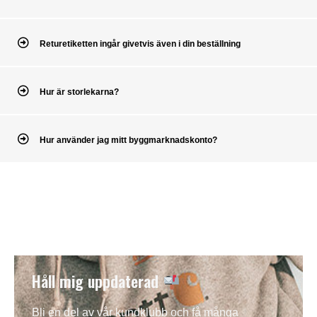
Returetiketten ingår givetvis även i din beställning
Hur är storlekarna?
Hur använder jag mitt byggmarknadskonto?
Håll mig uppdaterad
Bli en del av vår kundklubb och få många