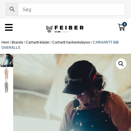
0
Hem
/
Brands
/
Carhartt-kläder
/
Carhartt hantverksbyxor
/ CARHARTT BIB
OVERALLS