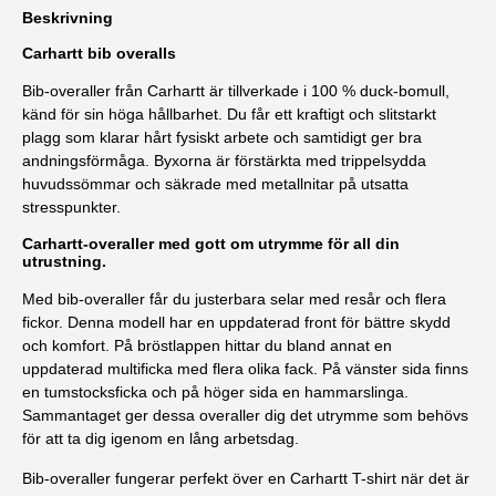
Beskrivning
Carhartt bib overalls
Bib-overaller från Carhartt är tillverkade i 100 % duck-bomull,
känd för sin höga hållbarhet. Du får ett kraftigt och slitstarkt
plagg som klarar hårt fysiskt arbete och samtidigt ger bra
andningsförmåga. Byxorna är förstärkta med trippelsydda
huvudssömmar och säkrade med metallnitar på utsatta
stresspunkter.
Carhartt-overaller med gott om utrymme för all din
utrustning.
Med bib-overaller får du justerbara selar med resår och flera
fickor. Denna modell har en uppdaterad front för bättre skydd
och komfort. På bröstlappen hittar du bland annat en
uppdaterad multificka med flera olika fack. På vänster sida finns
en tumstocksficka och på höger sida en hammarslinga.
Sammantaget ger dessa overaller dig det utrymme som behövs
för att ta dig igenom en lång arbetsdag.
Bib-overaller fungerar perfekt över en
Carhartt T-shirt
när det är