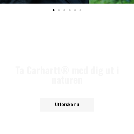
Ta Carhartt® med dig ut i
naturen
Utforska nu