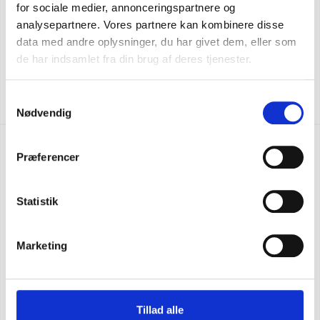
for sociale medier, annonceringspartnere og
analysepartnere. Vores partnere kan kombinere disse
data med andre oplysninger, du har givet dem, eller som
de har indsamlet fra din brug af deres tjenester.
CARHARTT STRETCH DOUBLE FRONT ARBETSBYXOR
SEK 1.248,75
m. moms
Samtykkevalg
SEK 999,00
u. moms
Nødvendig
NY FÄRG
Præferencer
Statistik
Marketing
Tillad alle