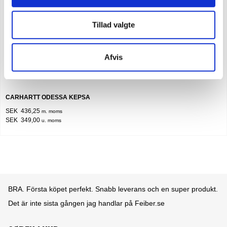
Tillad valgte
Afvis
CARHARTT ODESSA KEPSA
SEK 436,25
m. moms
SEK 349,00
u. moms
rodukt.
Det är ett nöje att göra affärer med Feiber. En lättförståe
användarvänlig hemsida. Där produkterna lever upp till
produktbeskrivningen. Samt lättöverskådliga priser och 