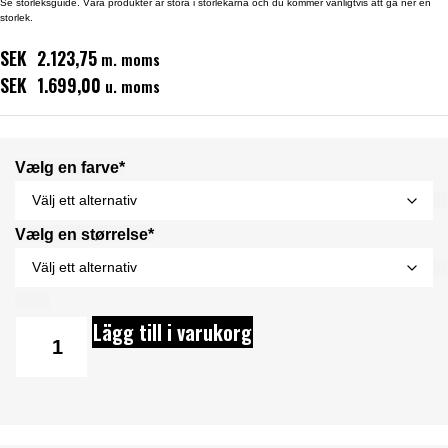
Se storleksguide. Våra produkter är stora i storlekarna och du kommer vanligtvis att gå ner en
storlek.
SEK 2.123,75
m. moms
SEK 1.699,00
u. moms
Vælg en farve*
Vælg en størrelse*
Lägg till i varukorg