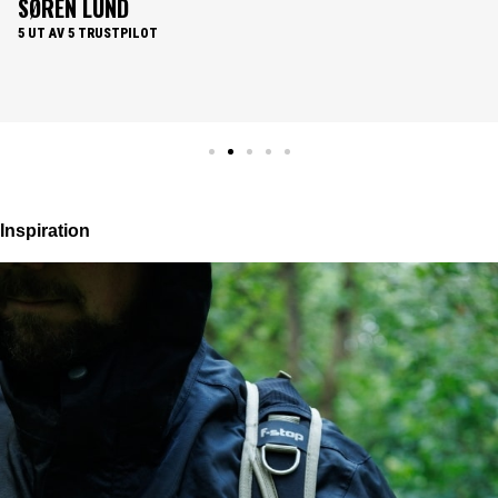
leverans......What's not to like.
PER HOLLÆNDER
5 UT AV 5 TRUSTPILOT
Inspiration