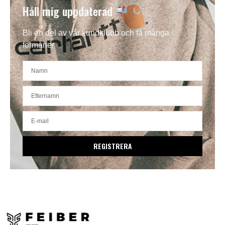
Håll mig uppdaterad
Bli en del av vår kundklubb och få många
förmåner
REGISTRERA