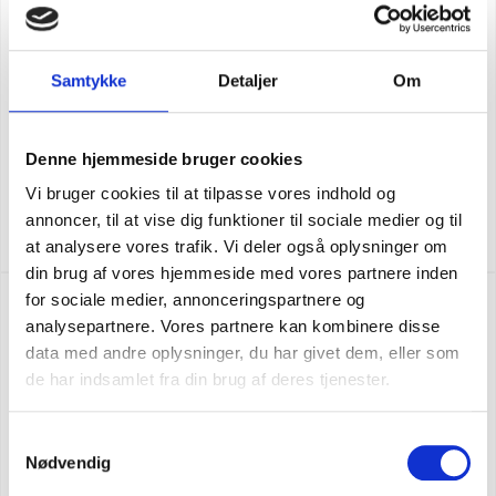
Samtykke
Detaljer
Om
Denne hjemmeside bruger cookies
Carhartt hantverkarshorts
Vi bruger cookies til at tilpasse vores indhold og
annoncer, til at vise dig funktioner til sociale medier og til
SEK 1.373,75
m. moms
SEK 1.099,00
u. moms
at analysere vores trafik. Vi deler også oplysninger om
din brug af vores hjemmeside med vores partnere inden
for sociale medier, annonceringspartnere og
analysepartnere. Vores partnere kan kombinere disse
data med andre oplysninger, du har givet dem, eller som
de har indsamlet fra din brug af deres tjenester.
Samtykkevalg
Nødvendig