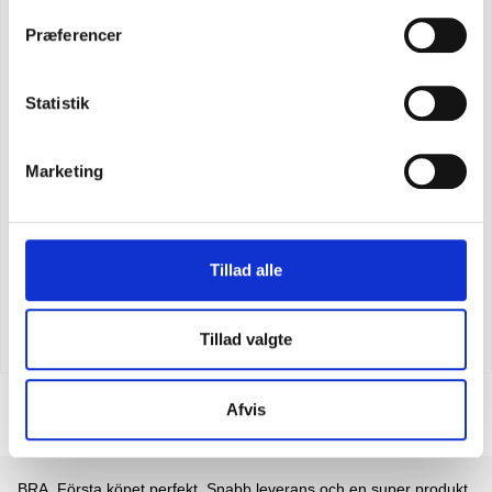
Præferencer
Statistik
Marketing
Tillad alle
CARHARTT BIB OVERALLS
SEK 2.123,75
m. moms
Tillad valgte
SEK 1.699,00
u. moms
Afvis
en super produkt.
Det är ett nöje att göra affärer med Feiber. En l