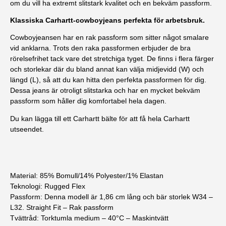
om du vill ha extremt slitstark kvalitet och en bekväm passform.
Klassiska Carhartt-cowboyjeans perfekta för arbetsbruk.
Cowboyjeansen har en rak passform som sitter något smalare
vid anklarna. Trots den raka passformen erbjuder de bra
rörelsefrihet tack vare det stretchiga tyget. De finns i flera färger
och storlekar där du bland annat kan välja midjevidd (W) och
längd (L), så att du kan hitta den perfekta passformen för dig.
Dessa jeans är otroligt slitstarka och har en mycket bekväm
passform som håller dig komfortabel hela dagen.
Du kan lägga till ett
Carhartt bälte
för att få hela Carhartt
utseendet.
Material:
85% Bomull/14% Polyester/1% Elastan
Teknologi
: Rugged Flex
Passform
: Denna modell är 1,86 cm lång och bär storlek W34 –
L32. Straight Fit – Rak passform
Tvättråd
: Torktumla medium – 40°C – Maskintvätt