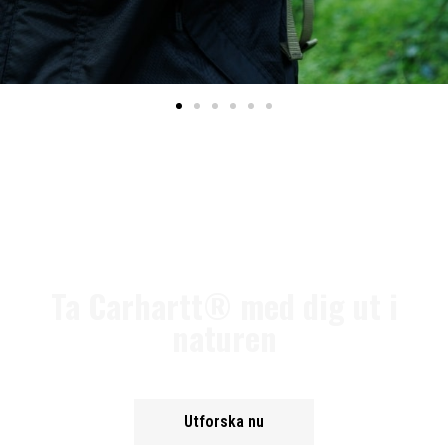
Ta Carhartt® med dig ut i
naturen
Utforska nu