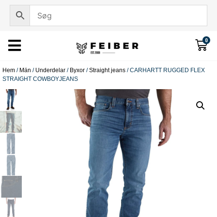
0
Hem
/
Män
/
Underdelar
/
Byxor
/
Straight jeans
/ CARHARTT RUGGED FLEX
STRAIGHT COWBOYJEANS