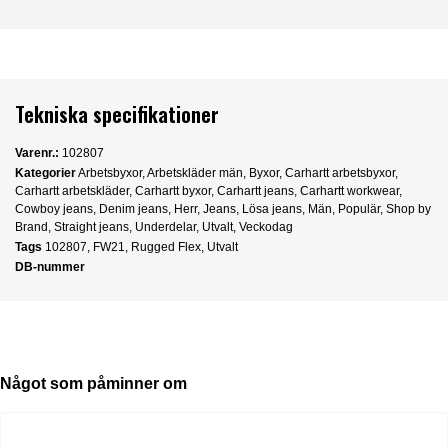
Tekniska specifikationer
Varenr.:
102807
Kategorier
Arbetsbyxor
,
Arbetskläder män
,
Byxor
,
Carhartt arbetsbyxor
,
Carhartt arbetskläder
,
Carhartt byxor
,
Carhartt jeans
,
Carhartt workwear
,
Cowboy jeans
,
Denim jeans
,
Herr
,
Jeans
,
Lösa jeans
,
Män
,
Populär
,
Shop by
Brand
,
Straight jeans
,
Underdelar
,
Utvalt
,
Veckodag
Tags
102807
,
FW21
,
Rugged Flex
,
Utvalt
DB-nummer
Något som påminner om