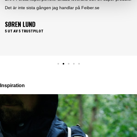
e
användarvänlig hemsida. Där produkterna lever 
produktbeskrivningen. Samt lättöverskådliga p
leverans......What's not to like.
PER HOLLÆNDER
5 UT AV 5 TRUSTPILOT
Inspiration