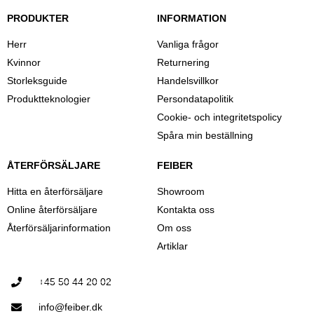
PRODUKTER
INFORMATION
Herr
Vanliga frågor
Kvinnor
Returnering
Storleksguide
Handelsvillkor
Produktteknologier
Persondatapolitik
Cookie- och integritetspolicy
Spåra min beställning
ÅTERFÖRSÄLJARE
FEIBER
Hitta en återförsäljare
Showroom
Online återförsäljare
Kontakta oss
Återförsäljarinformation
Om oss
Artiklar
+45 50 44 20 02
info@feiber.dk