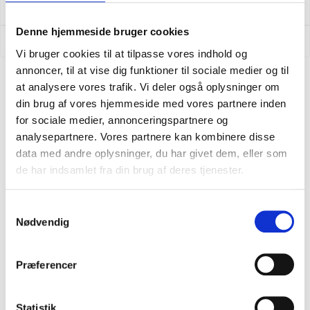
LÄS MER
Denne hjemmeside bruger cookies
6 januari 2022
Inga kommentarer
Vi bruger cookies til at tilpasse vores indhold og
annoncer, til at vise dig funktioner til sociale medier og til
at analysere vores trafik. Vi deler også oplysninger om
din brug af vores hjemmeside med vores partnere inden
for sociale medier, annonceringspartnere og
analysepartnere. Vores partnere kan kombinere disse
data med andre oplysninger, du har givet dem, eller som
de har indsamlet fra din brug af deres tjenester.
Håll mig uppdaterad
Samtykkevalg
Bli en del av vår kundklubb och få många
Nødvendig
förmåner
Præferencer
Statistik