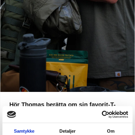
Hör Thomas berätta om sin favorit-T-
shirt Carhartt
I mitt arbete som fotograf och mycket aktiv friluftsmänniska
är det viktigt att kläderna jag använder är väldigt funktionella
Samtykke
Detaljer
Om
och slitstarka. Carhartt uppfyller dessa kriterier.