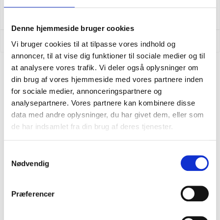
LÄS MER
Denne hjemmeside bruger cookies
8 augusti 2022
Inga kommentarer
Vi bruger cookies til at tilpasse vores indhold og
annoncer, til at vise dig funktioner til sociale medier og til
at analysere vores trafik. Vi deler også oplysninger om
din brug af vores hjemmeside med vores partnere inden
for sociale medier, annonceringspartnere og
analysepartnere. Vores partnere kan kombinere disse
data med andre oplysninger, du har givet dem, eller som
de har indsamlet fra din brug af deres tjenester.
Håll mig uppdaterad
Samtykkevalg
Nødvendig
Bli en del av vår kundklubb och få många
förmåner
Præferencer