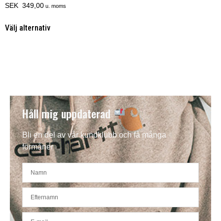
SEK 349,00
u. moms
Välj alternativ
Håll mig uppdaterad
Bli en del av vår kundklubb och få många
förmåner