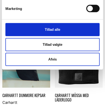
Carhartt
Carhartt
SEK 448,75
m. moms
Marketing
SEK 1.061,25
SEK 359,00
m. moms
u. moms
SEK 849,00
u. moms
Välj alternativ
Välj alternativ
Tillad alle
Tillad valgte
Afvis
CARHARTT DUNMORE KEPSAR
CARHARTT MÖSSA MED
LÄDERLOGO
Carhartt