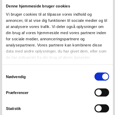
Carhartt ripstop cargo
CARHARTT FORCE UTILITY
arbetsshorts
DAMLEGGING
Denne hjemmeside bruger cookies
Carhartt
Carhartt
Vi bruger cookies til at tilpasse vores indhold og
SEK 1.061,25
SEK 1.123,75
m. moms
m. moms
annoncer, til at vise dig funktioner til sociale medier og til
SEK 849,00
SEK 899,00
u. moms
u. moms
at analysere vores trafik. Vi deler også oplysninger om
din brug af vores hjemmeside med vores partnere inden
Välj alternativ
Välj alternativ
for sociale medier, annonceringspartnere og
analysepartnere. Vores partnere kan kombinere disse
data med andre oplysninger, du har givet dem, eller som
NY FÄRG
NY FÄRG
de har indsamlet fra din brug af deres tjenester.
Samtykkevalg
Nødvendig
Præferencer
Statistik
CARHARTT SIGNATURE LOGO
CARHARTT CORE LOGO T-SHIRT
HUVTRÖJA