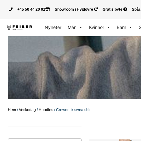
+45 50 44 20 02
Showroom i Hvidovre
Gratis byte
Spår
Nyheter
Män
Kvinnor
Barn
Hem
/
Veckodag
/
Hoodies
/ Crewneck sweatshirt