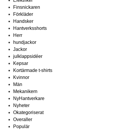
Elektriker
Finsnickaren
Förkläder
Handsker
Hantverksshorts
Herr
hundjackor
Jackor
julklappsidéer
Kepsar
Kortärmade t-shirts
Kvinnor
Män
Mekanikern
NyHantverkare
Nyheter
Okategoriserat
Overaller
Populär