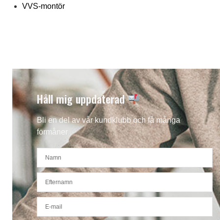
VVS-montör
Håll mig uppdaterad
Bli en del av vår kundklubb och få många
förmåner