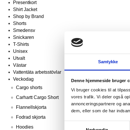
Presentkort
Shirt Jacket
Shop by Brand
Shorts
Smedensv
Snickaren
T-Shirts
Unisex
Utvalt
Samtykke
Västar
Vattentäta arbetsstövlar
Veckodag
Denne hjemmeside bruger c
Cargo shorts
Vi bruger cookies til at tilpas
vores trafik. Vi deler også 
Carhartt Cargo Short
annonceringspartnere og anal
Flannellskjorta
dem, eller som de har indsaml
Fodrad skjorta
Samtykkevalg
Hoodies
Nødvendig