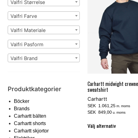
Valfri Størrelse
Valfri Farve
Valfri Materiale
Valfri Pasform
Valfri Brand
Carhartt midwight crewn
Produktkategorier
sweatshirt
Carhartt
Böcker
SEK 1.061,25
m. moms
Brands
SEK 849,00
u. moms
Carhartt bälten
Carhartt shorts
Välj alternativ
Carhartt skjortor