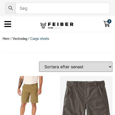
0
Hem
/
Veckodag
/ Cargo shorts