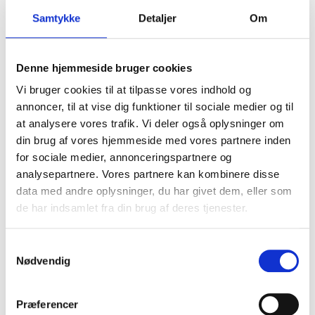
Samtykke
Detaljer
Om
Carhartt ripstop cargo
Carhartt rugged cargo shorts
arbetsshorts
Carhartt
Denne hjemmeside bruger cookies
Carhartt
SEK 1.061,25
m. moms
Vi bruger cookies til at tilpasse vores indhold og
SEK 1.061,25
SEK 849,00
m. moms
u. moms
annoncer, til at vise dig funktioner til sociale medier og til
SEK 849,00
u. moms
at analysere vores trafik. Vi deler også oplysninger om
Välj alternativ
din brug af vores hjemmeside med vores partnere inden
Välj alternativ
for sociale medier, annonceringspartnere og
analysepartnere. Vores partnere kan kombinere disse
data med andre oplysninger, du har givet dem, eller som
de har indsamlet fra din brug af deres tjenester.
Samtykkevalg
Håll mig uppdaterad
Nødvendig
Bli en del av vår kundklubb och få många
Præferencer
förmåner