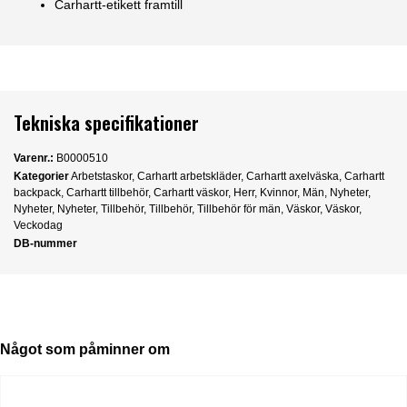
Carhartt-etikett framtill
Tekniska specifikationer
Varenr.:
B0000510
Kategorier
Arbetstaskor
,
Carhartt arbetskläder
,
Carhartt axelväska
,
Carhartt
backpack
,
Carhartt tillbehör
,
Carhartt väskor
,
Herr
,
Kvinnor
,
Män
,
Nyheter
,
Nyheter
,
Nyheter
,
Tillbehör
,
Tillbehör
,
Tillbehör för män
,
Väskor
,
Väskor
,
Veckodag
DB-nummer
Något som påminner om