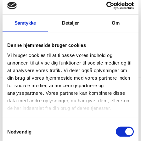
Samtykke
Detaljer
Om
Denne hjemmeside bruger cookies
CARHARTT MÖSSA MED LÄDERLOGO
Vi bruger cookies til at tilpasse vores indhold og
annoncer, til at vise dig funktioner til sociale medier og til
SEK 323,75
m. moms
SEK 259,00
u. moms
at analysere vores trafik. Vi deler også oplysninger om
din brug af vores hjemmeside med vores partnere inden
for sociale medier, annonceringspartnere og
NY FÄRG
analysepartnere. Vores partnere kan kombinere disse
data med andre oplysninger, du har givet dem, eller som
de har indsamlet fra din brug af deres tjenester.
Samtykkevalg
Nødvendig