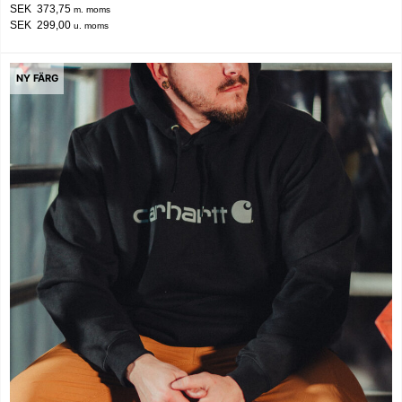
SEK 373,75
m. moms
SEK 299,00
u. moms
NY FÄRG