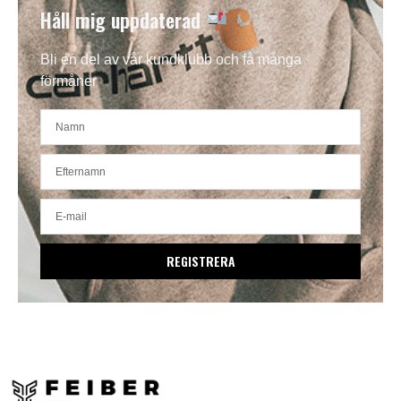
Håll mig uppdaterad
Bli en del av vår kundklubb och få många
förmåner
REGISTRERA