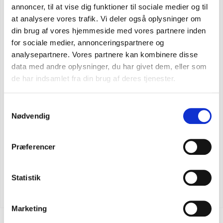
annoncer, til at vise dig funktioner til sociale medier og til
at analysere vores trafik. Vi deler også oplysninger om
din brug af vores hjemmeside med vores partnere inden
for sociale medier, annonceringspartnere og
analysepartnere. Vores partnere kan kombinere disse
data med andre oplysninger, du har givet dem, eller som
de har indsamlet fra din brug af deres tjenester.
Samtykkevalg
Nødvendig
Præferencer
Carhartt detroit 6 S3 vattenavvisande säkerhetsstövlar
Statistik
SEK 2.623,75
m. moms
SEK 2.099,00
u. moms
Marketing