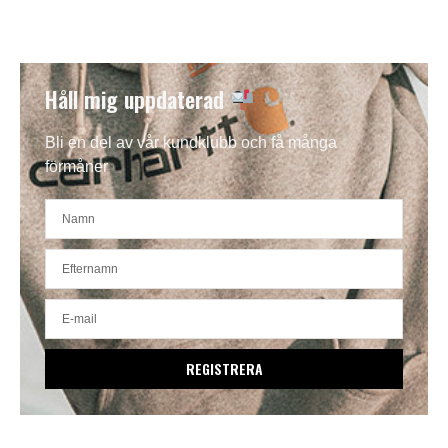
Håll mig uppdaterad
Bli en del av vår kundklubb och få många
förmåner
REGISTRERA