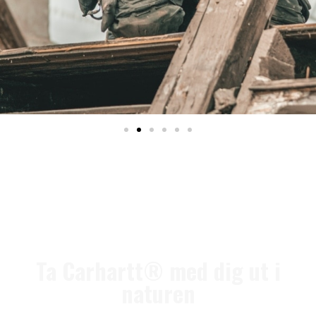
Ta Carhartt® med dig ut i
naturen