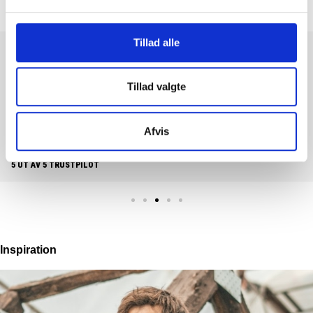
Tillad alle
Det är ett nöje att göra affärer med Feiber. En lättförståelig och
användarvänlig hemsida. Där produkterna lever upp till
Tillad valgte
produktbeskrivningen. Samt lättöverskådliga priser och snabb
leverans......What's not to like.
Afvis
PER HOLLÆNDER
5 UT AV 5 TRUSTPILOT
Inspiration