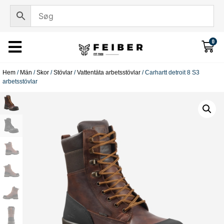
0
Hem
/
Män
/
Skor
/
Stövlar
/
Vattentäta arbetsstövlar
/ Carhartt detroit 8 S3
arbetsstövlar