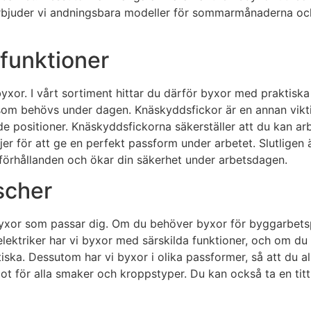
erbjuder vi andningsbara modeller för sommarmånaderna och
funktioner
yxor. I vårt sortiment hittar du därför byxor med praktiska 
 som behövs under dagen. Knäskyddsfickor är en annan vikti
de positioner. Knäskyddsfickorna säkerställer att du kan a
er för att ge en perfekt passform under arbetet. Slutligen 
sförhållanden och ökar din säkerhet under arbetsdagen.
scher
byxor som passar dig. Om du behöver byxor för byggarbetsp
elektriker har vi byxor med särskilda funktioner, och om d
ska. Dessutom har vi byxor i olika passformer, så att du all
något för alla smaker och kroppstyper. Du kan också ta en tit