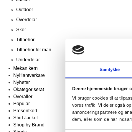
Outdoor
Överdelar
Skor
Tillbehör
Tillbehör för män
Underdelar
Mekanikern
Samtykke
NyHantverkare
Nyheter
Denne hjemmeside bruger c
Okategoriserat
Overaller
Vi bruger cookies til at tilpas
Populär
vores trafik. Vi deler også 
Presentkort
annonceringspartnere og anal
Shirt Jacket
dem, eller som de har indsaml
Shop by Brand
Shorts