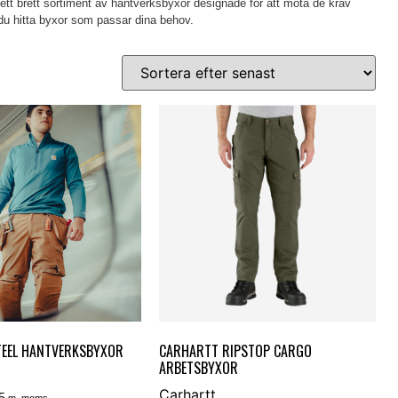
vi ett brett sortiment av hantverksbyxor designade för att möta de krav
 du hitta byxor som passar dina behov.
TEEL HANTVERKSBYXOR
CARHARTT RIPSTOP CARGO
ARBETSBYXOR
Carhartt
5