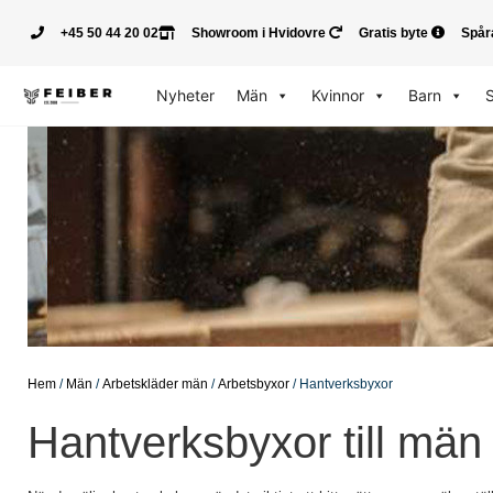
+45 50 44 20 02
Showroom i Hvidovre
Gratis byte
Spår
Nyheter
Män
Kvinnor
Barn
Hem
/
Män
/
Arbetskläder män
/
Arbetsbyxor
/ Hantverksbyxor
Hantverksbyxor till män