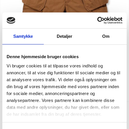
Samtykke
Detaljer
Om
Denne hjemmeside bruger cookies
Vi bruger cookies til at tilpasse vores indhold og
annoncer, til at vise dig funktioner til sociale medier og til
at analysere vores trafik. Vi deler også oplysninger om
Carhartt hantverkarshorts
din brug af vores hjemmeside med vores partnere inden
SEK 1.373,75
m. moms
SEK 1.099,00
for sociale medier, annonceringspartnere og
u. moms
analysepartnere. Vores partnere kan kombinere disse
data med andre oplysninger, du har givet dem, eller som
de har indsamlet fra din brug af deres tjenester.