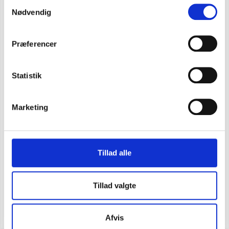
Samtykkevalg
Nødvendig
Præferencer
Statistik
Marketing
Tillad alle
Tillad valgte
Carhartt mock neck väst med sherpa fodring
SEK 1.686,25
m. moms
SEK 1.349,00
u. moms
Afvis