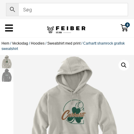
0
Hem
/
Veckodag
/
Hoodies
/
Sweatshirt med print
/ Carhartt shamrock grafisk
sweatshirt