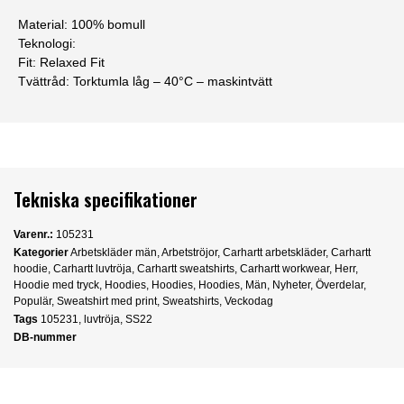
Material: 100% bomull
Teknologi:
Fit: Relaxed Fit
Tvättråd: Torktumla låg – 40°C – maskintvätt
Tekniska specifikationer
Varenr.:
105231
Kategorier
Arbetskläder män
,
Arbetströjor
,
Carhartt arbetskläder
,
Carhartt
hoodie
,
Carhartt luvtröja
,
Carhartt sweatshirts
,
Carhartt workwear
,
Herr
,
Hoodie med tryck
,
Hoodies
,
Hoodies
,
Hoodies
,
Män
,
Nyheter
,
Överdelar
,
Populär
,
Sweatshirt med print
,
Sweatshirts
,
Veckodag
Tags
105231
,
luvtröja
,
SS22
DB-nummer