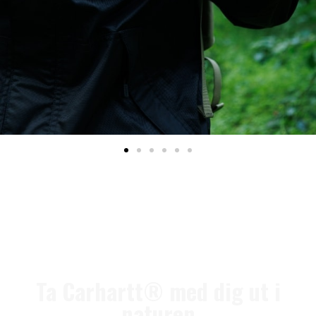
Ta Carhartt® med dig ut i
naturen