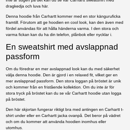
dragkedja och luva
här.
Denna hoodie från Carhartt kommer med en stor känguruficka
framtill. Förutom att ge hoodien en cool look, kan den även med
fördel användas för att hålla händerna varma. I den stora och
varma fickan kan du ha din telefon, plånbok eller nycklar i.
En sweatshirt med avslappnad
passform
Om du föredrar en mer avslappnad look kan du med säkerhet
välja denna hoodie. Den är gjord i en relaxed fit, vilket ger en
mer avslappnad passform. Den stora loggan på bröstet är unik
och kommer från en fristående kollektion. Om du inte är för
stora tryck på bröstet kan du se vår
Carhartt hoodie
utan logga
på bröstet.
Den här skjortan fungerar riktigt bra med antingen en
Carhartt t-
shirt
under eller en
Carhartt jacka
ovanpå. Det beror på vädret
och om du kommer att använda hoodien inomhus eller
utomhus.