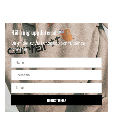
Håll mig uppdaterad
Bli en del av vår kundklubb och få många
förmåner
REGISTRERA