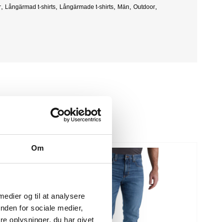
,
,
,
,
,
r
Långärmad t-shirts
Långärmade t-shirts
Män
Outdoor
Om
 medier og til at analysere
nden for sociale medier,
e oplysninger, du har givet