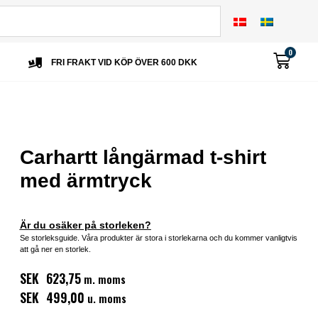
0
FRI FRAKT VID KÖP ÖVER 600 DKK
Carhartt långärmad t-shirt
med ärmtryck
Är du osäker på storleken?
Se storleksguide. Våra produkter är stora i storlekarna och du kommer vanligtvis
att gå ner en storlek.
SEK 623,75
m. moms
SEK 499,00
u. moms