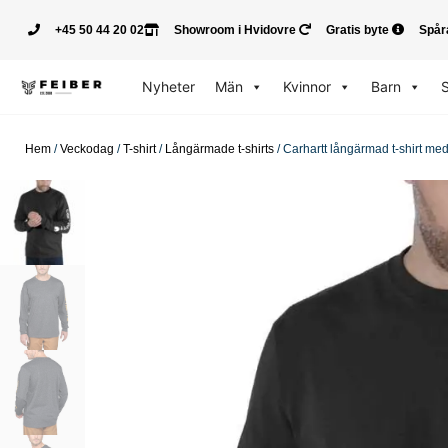
+45 50 44 20 02
Showroom i Hvidovre
Gratis byte
Spår
Nyheter
Män
Kvinnor
Barn
Hem
/
Veckodag
/
T-shirt
/
Långärmade t-shirts
/ Carhartt långärmad t-shirt me