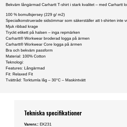
Bekväm långärmad Carhartt T-shirt i stark kvalitet – med Carhartt 
100 % bomullsjersey (229 g/ m2)
Specialkonstruerade sidsömmar som säkerställer att t-shirten inte vri
Mjuk ribbad krage
Tryckt etikett på halsen – inga repmärken
Carhartt® Workwear broderad logga på ärmen
Carhartt® Workwear Core logga på ärmen
Bra och bekväm passform
Material: 100% Cotton
Teknologi:
Features: Långärmad
Fit: Relaxed Fit
Tvättråd: Torktumla låg – 30°C – Maskintvätt
Tekniska specifikationer
Varenr.:
EK231