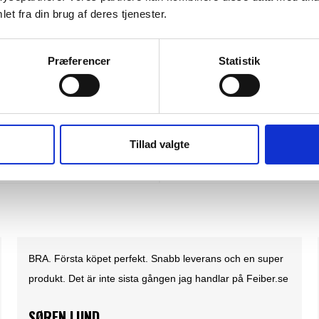
et fra din brug af deres tjenester.
Præferencer
Statistik
IDWEIGHT COTTON CREW SOCK 3
Carhartt henley långärmad t-shirt
SEK 623,75
m. moms
Tillad valgte
. moms
SEK 499,00
u. moms
. moms
Det är ett nöje att göra affärer med Feiber. En
lättförståelig och användarvänlig hemsida. Där
produkterna lever upp till produktbeskrivningen. Samt
lättöverskådliga priser och snabb leverans......What's not