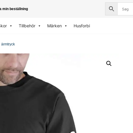
a min beställning
Skor
Tillbehör
Märken
Husforbi
d ärmtryck