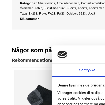
Kategorier
,
,
Arbets t-shirts
Arbetskläder män
Carhartt arbetsklä
,
,
,
,
,
Överdelar
T-shirt
T-shirt med print
T-Shirts
T-shirts
T-shirts med
Tags
,
,
,
,
,
,
EK231
Fiske
FW21
FW23
Outdoor
SS23
Utvalt
DB-nummer
Något som påminner om
Rekommendationer till dig
Samtykke
Denne hjemmeside bruger c
Vi bruger cookies til at tilpas
vores trafik. Vi deler også 
annonceringspartnere og anal