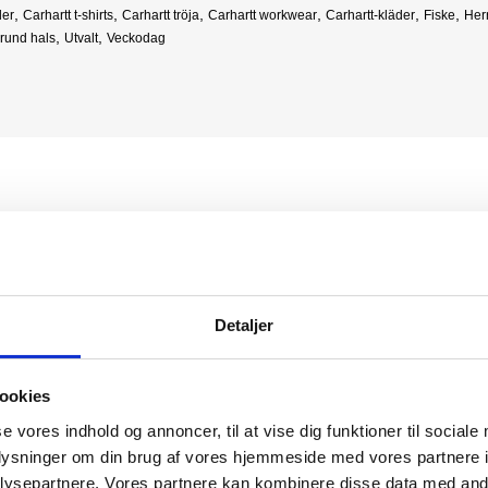
,
,
,
,
,
,
der
Carhartt t-shirts
Carhartt tröja
Carhartt workwear
Carhartt-kläder
Fiske
Her
,
,
 rund hals
Utvalt
Veckodag
Detaljer
ookies
se vores indhold og annoncer, til at vise dig funktioner til sociale
oplysninger om din brug af vores hjemmeside med vores partnere i
ysepartnere. Vores partnere kan kombinere disse data med andr