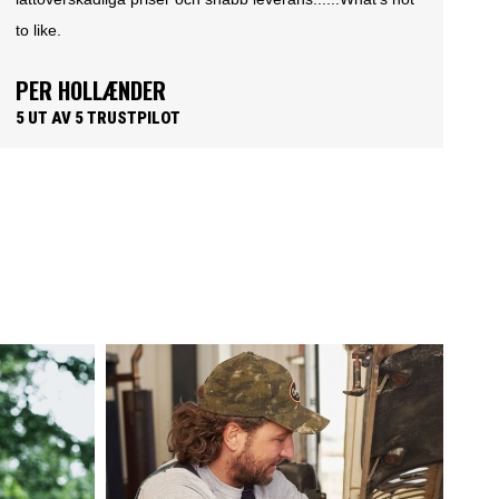
JAKOB SØRENSEN
T
5 UT AV 5 TRUSTPILOT
5