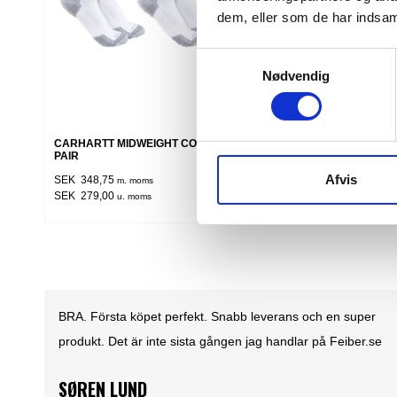
dem, eller som de har indsaml
Samtykkevalg
Nødvendig
CARHARTT MIDWEIGHT COTTON CREW SOCK 3
CARHARTT 
PAIR
SEK 2.123,7
Afvis
SEK 348,75
m. moms
SEK 1.699,0
SEK 279,00
u. moms
per
Det är ett nöje att göra affärer med Feiber. En
er.se
lättförståelig och användarvänlig hemsida. Där
produkterna lever upp till produktbeskrivningen. Samt
lättöverskådliga priser och snabb leverans......What's not