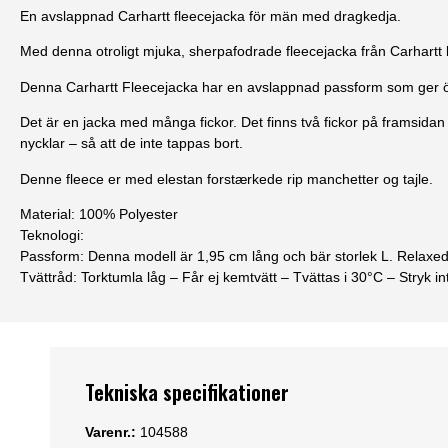
En avslappnad Carhartt fleecejacka för män med dragkedja.
Med denna otroligt mjuka, sherpafodrade fleecejacka från Carhartt
Denna Carhartt Fleecejacka har en avslappnad passform som ger ök
Det är en jacka med många fickor. Det finns två fickor på framsid
nycklar – så att de inte tappas bort.
Denne fleece er med elestan forstærkede rip manchetter og tajle.
Material:
100% Polyester
Teknologi:
Passform
: Denna modell är 1,95 cm lång och bär storlek L. Relaxe
Tvättråd
: Torktumla låg – Får ej kemtvätt – Tvättas i 30°C – Stryk int
Tekniska specifikationer
Varenr.:
104588