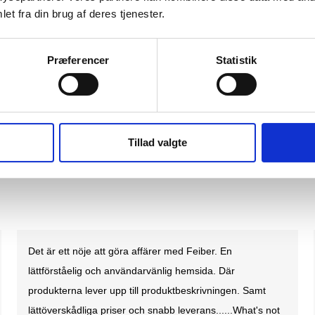
et fra din brug af deres tjenester.
Præferencer
Statistik
BIB OVERALLS
CARHARTT DUCK DETROIT JACKA
5
SEK 2.498,75
m. moms
m. moms
Tillad valgte
0
SEK 1.999,00
u. moms
u. moms
Bra och användarvänlig hemsida. Bra kundservice, snabb
leverans. Dessutom med ett presentkort som ingår i
paketet. Kan absolut rekommenderas.