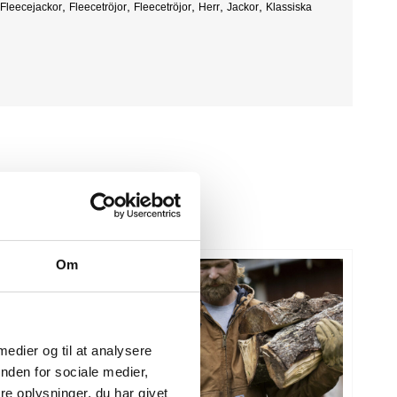
,
,
,
,
,
Fleecejackor
Fleecetröjor
Fleecetröjor
Herr
Jackor
Klassiska
Om
 medier og til at analysere
nden for sociale medier,
e oplysninger, du har givet