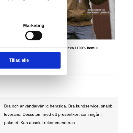
Marketing
Carhartt duck active jacka i 100% bomull
SEK 2.123,75
m. moms
Tillad alle
SEK 1.699,00
u. moms
Snabb leverans, bra service och bra svar när jag hade lite
frågor efter mitt köp. Det är inte sista gången jag handlar
på Feiber.se