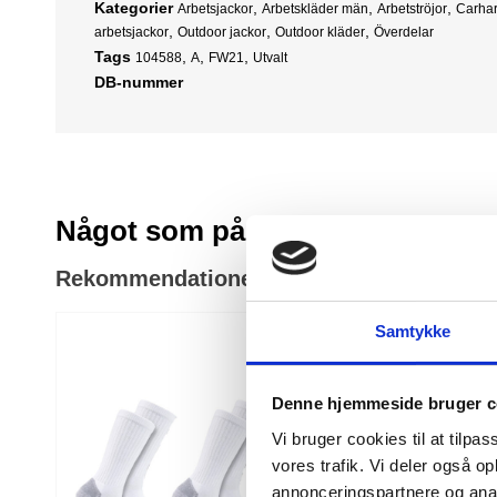
Kategorier
,
,
,
Arbetsjackor
Arbetskläder män
Arbetströjor
Carhar
,
,
,
arbetsjackor
Outdoor jackor
Outdoor kläder
Överdelar
Tags
,
,
,
104588
A
FW21
Utvalt
DB-nummer
Något som påminner om
Rekommendationer till dig
Samtykke
Denne hjemmeside bruger c
Vi bruger cookies til at tilpas
vores trafik. Vi deler også 
annonceringspartnere og anal