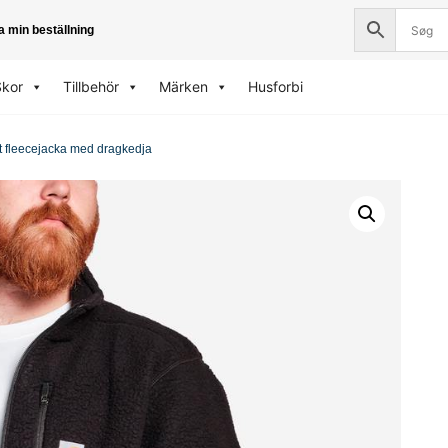
a min beställning
Skor
Tillbehör
Märken
Husforbi
t fleecejacka med dragkedja