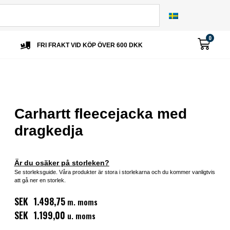
0
FRI FRAKT VID KÖP ÖVER 600 DKK
Carhartt fleecejacka med
dragkedja
Är du osäker på storleken?
Se storleksguide. Våra produkter är stora i storlekarna och du kommer vanligtvis
att gå ner en storlek.
SEK 1.498,75
m. moms
SEK 1.199,00
u. moms