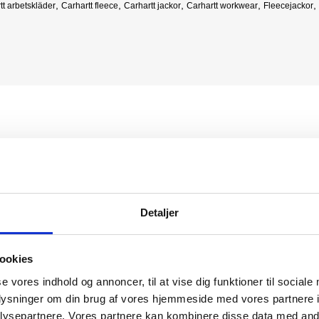
,
,
,
,
,
tt arbetskläder
Carhartt fleece
Carhartt jackor
Carhartt workwear
Fleecejackor
Detaljer
ookies
se vores indhold og annoncer, til at vise dig funktioner til sociale
oplysninger om din brug af vores hjemmeside med vores partnere i
ysepartnere. Vores partnere kan kombinere disse data med andr