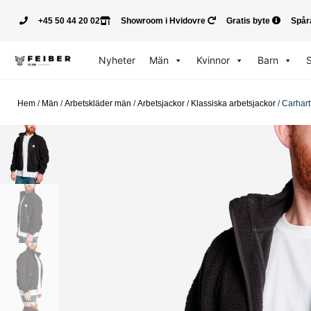
+45 50 44 20 02
Showroom i Hvidovre
Gratis byte
Spår
Nyheter
Män
Kvinnor
Barn
Hem
/
Män
/
Arbetskläder män
/
Arbetsjackor
/
Klassiska arbetsjackor
/ Carhart