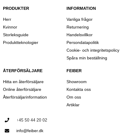
PRODUKTER
INFORMATION
Herr
Vanliga frågor
Kvinnor
Returnering
Storleksguide
Handelsvillkor
Produktteknologier
Persondatapolitik
Cookie- och integritetspolicy
Spåra min beställning
ÅTERFÖRSÄLJARE
FEIBER
Hitta en återförsäljare
Showroom
Online återförsäljare
Kontakta oss
Återförsäljarinformation
Om oss
Artiklar
+45 50 44 20 02
info@feiber.dk