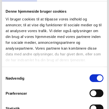
Carhartt vattenavvisande anorak
Carhartt montana vinterjacka
Denne hjemmeside bruger cookies
Carhartt
Carhartt
SEK 1.373,75
SEK 2.373,75
Vi bruger cookies til at tilpasse vores indhold og
m. moms
m. moms
SEK 1.099,00
SEK 1.899,00
u. moms
u. moms
annoncer, til at vise dig funktioner til sociale medier og til
at analysere vores trafik. Vi deler også oplysninger om
Välj alternativ
Välj alternativ
din brug af vores hjemmeside med vores partnere inden
for sociale medier, annonceringspartnere og
analysepartnere. Vores partnere kan kombinere disse
data med andre oplysninger, du har givet dem, eller som
de har indsamlet fra din brug af deres tjenester.
Samtykkevalg
Nødvendig
Præferencer
CARHARTT GILLIAM JACKA
CARHARTT DUCK DETROIT JACKA
Statistik