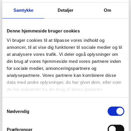
Samtykke
Detaljer
Om
Carhartt detroit 6 S3
vattenavvisande
säkerhetsstövlar
Denne hjemmeside bruger cookies
Carhartt
Vi bruger cookies til at tilpasse vores indhold og
SEK 2.623,75
m. moms
annoncer, til at vise dig funktioner til sociale medier og til
SEK 2.099,00
u. moms
at analysere vores trafik. Vi deler også oplysninger om
din brug af vores hjemmeside med vores partnere inden
Välj alternativ
for sociale medier, annonceringspartnere og
analysepartnere. Vores partnere kan kombinere disse
data med andre oplysninger, du har givet dem, eller som
de har indsamlet fra din brug af deres tjenester.
Samtykkevalg
Nødvendig
Håll mig uppdaterad
Bli en del av vår kundklubb och få många
Præferencer