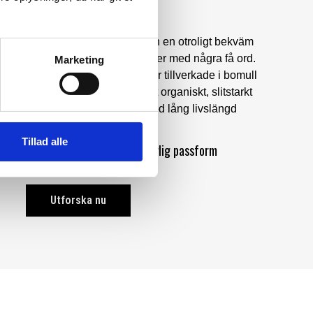
Fokus på komfort
ög kvalitet, en tidlös design och en otroligt bekväm
skriva våra Carhartt® arbetskläder med några få ord.
Marketing
fort är många av våra produkter tillverkade i bomull
ed i 100 % bomull. Bomull är ett organiskt, slitstarkt
r kläderna en unik hållbarhet med lång livslängd
Tillad alle
 kvalitet
Tidlös design
Behaglig passform
Utforska nu