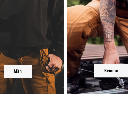
Kvinnor
Män