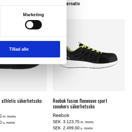
Välj alternativ
Marketing
Tillad alle
 athletic säkerhetssko
Reebok fusion flexweave sport
sneakers säkerhetssko
Reebok
5
m. moms
SEK 3.123,75
0
m. moms
u. moms
SEK 2.499,00
u. moms