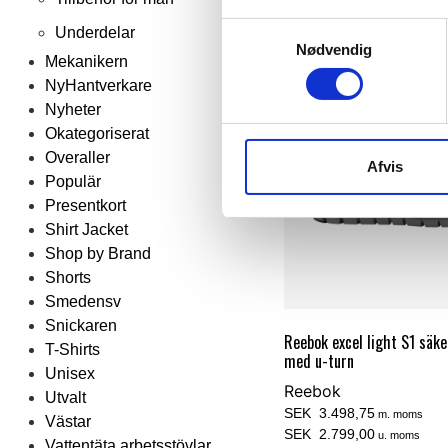
Samtykkevalg
Underdelar
Nødvendig
Mekanikern
NyHantverkare
Nyheter
Okategoriserat
Overaller
Afvis
Populär
Presentkort
Shirt Jacket
Shop by Brand
Shorts
Smedensv
Snickaren
Reebok excel light S1 säk
T-Shirts
med u-turn
Unisex
Reebok
Utvalt
SEK 3.498,75
m. moms
Västar
SEK 2.799,00
u. moms
Vattentäta arbetsstövlar