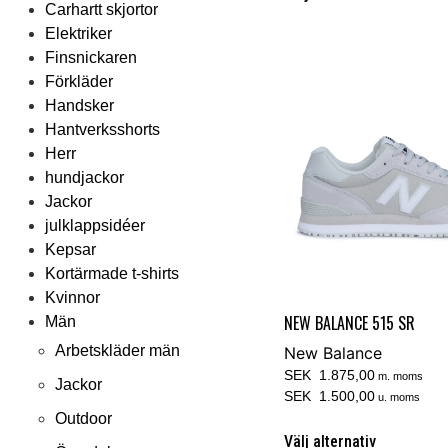
Carhartt skjortor
Elektriker
Finsnickaren
Förkläder
Handsker
Hantverksshorts
Herr
hundjackor
Jackor
julklappsidéer
Kepsar
Kortärmade t-shirts
Kvinnor
NEW BALANCE 515 SR
Män
Arbetskläder män
New Balance
SEK 1.875,00
m. moms
Jackor
SEK 1.500,00
u. moms
Outdoor
Välj alternativ