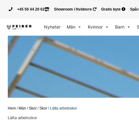
+45 50 44 20 02
Showroom i Hvidovre
Gratis byte
Spår
Nyheter
Män
Kvinnor
Barn
Hem
/
Män
/
Skor
/
Skor
/ Lätta arbetsskor
Lätta arbetsskor