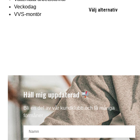
Veckodag
Välj alternativ
VVS-montör
Håll mig uppdaterad
Bli en del av vår kundklubb och få många
förmåner