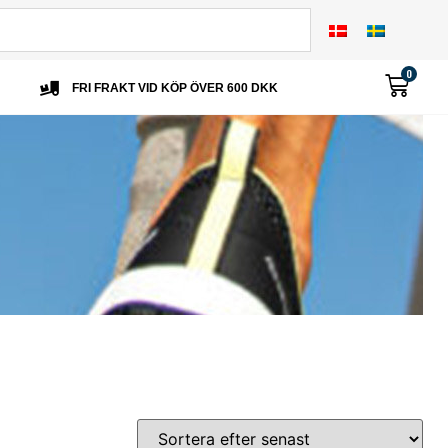
0
FRI FRAKT VID KÖP ÖVER 600 DKK