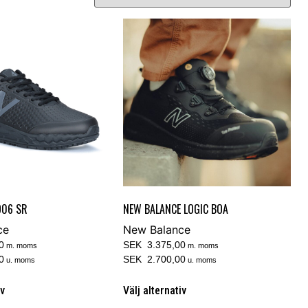
906 SR
NEW BALANCE LOGIC BOA
ce
New Balance
0
SEK 3.375,00
m. moms
m. moms
0
SEK 2.700,00
u. moms
u. moms
iv
Välj alternativ