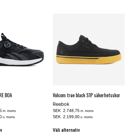
RE BOA
Volcom true black S1P säkerhetsskor
Reebok
5
SEK 2.748,75
m. moms
m. moms
0
SEK 2.199,00
u. moms
u. moms
iv
Välj alternativ