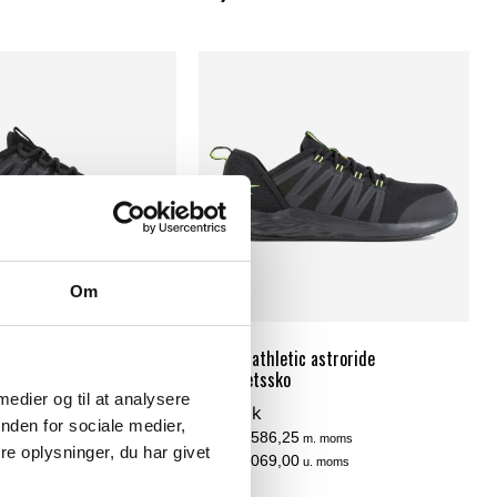
Om
ic astroride sko
Reebok athletic astroride
säkerhetssko
 medier og til at analysere
Reebok
5
m. moms
nden for sociale medier,
SEK 2.586,25
0
m. moms
u. moms
e oplysninger, du har givet
SEK 2.069,00
u. moms
iv