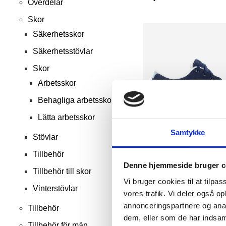
Överdelar
Skor
Säkerhetsskor
Säkerhetsstövlar
Skor
Arbetsskor
Behagliga arbetsskor
Lätta arbetsskor
Samtykke
Stövlar
Tillbehör
Volcom true navy S1P säke
Denne hjemmeside bruger c
Tillbehör till skor
Reebok
Vi bruger cookies til at tilpas
Vinterstövlar
SEK 2.748,75
m. moms
vores trafik. Vi deler også 
SEK 2.199,00
u. moms
annonceringspartnere og anal
Tillbehör
dem, eller som de har indsaml
Välj alternativ
Tillbehör för män