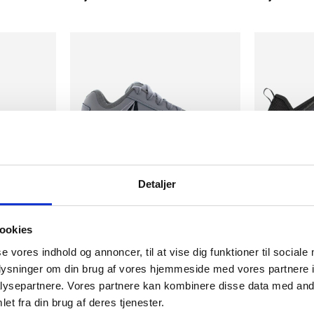
Detaljer
rhetsskor
Volcom stone S3 säkerhetsskor
Reebok athlet
ookies
Reebok
Reebok
se vores indhold og annoncer, til at vise dig funktioner til sociale
SEK 2.961,25
SEK 2.211,2
m. moms
oplysninger om din brug af vores hjemmeside med vores partnere i
SEK 2.369,00
SEK 1.769,0
u. moms
ysepartnere. Vores partnere kan kombinere disse data med andr
et fra din brug af deres tjenester.
Välj alternativ
Välj alternat