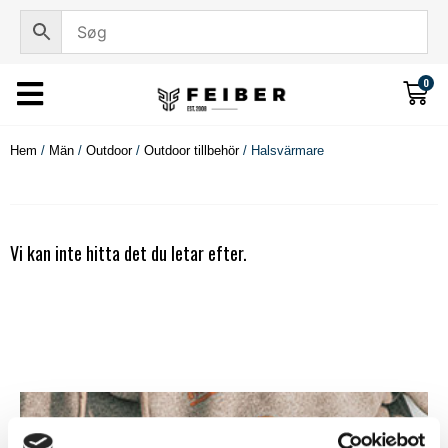
0
Hem
/
Män
/
Outdoor
/
Outdoor tillbehör
/ Halsvärmare
Vi kan inte hitta det du letar efter.
Håll mig uppdaterad