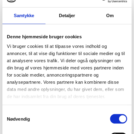
Bli en del av vår kundklubb och få många
förmåner
Samtykke
Detaljer
Om
Denne hjemmeside bruger cookies
Vi bruger cookies til at tilpasse vores indhold og
annoncer, til at vise dig funktioner til sociale medier og til
at analysere vores trafik. Vi deler også oplysninger om
din brug af vores hjemmeside med vores partnere inden
REGISTRERA
for sociale medier, annonceringspartnere og
analysepartnere. Vores partnere kan kombinere disse
data med andre oplysninger, du har givet dem, eller som
de har indsamlet fra din brug af deres tjenester.
Samtykkevalg
Nødvendig