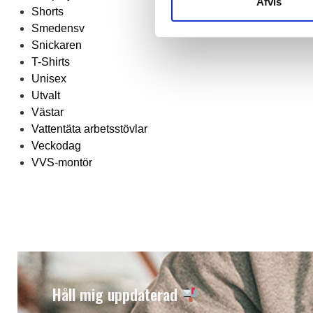
Afvis
Shorts
Smedensv
Snickaren
T-Shirts
Unisex
Utvalt
Västar
Vattentäta arbetsstövlar
Veckodag
VVS-montör
Håll mig uppdaterad