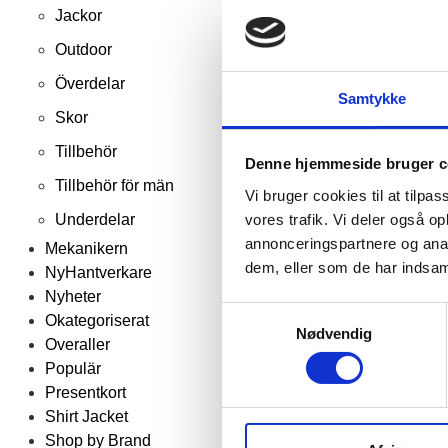
Jackor
Outdoor
Överdelar
Samtykke
Skor
Tillbehör
Denne hjemmeside bruger c
Tillbehör för män
Vi bruger cookies til at tilpas
vores trafik. Vi deler også 
Underdelar
annonceringspartnere og anal
Mekanikern
dem, eller som de har indsaml
NyHantverkare
Nyheter
Samtykkevalg
Okategoriserat
Nødvendig
Overaller
Populär
Presentkort
Shirt Jacket
Shop by Brand