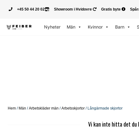
+45 50 44 20 02
Showroom i Hvidovre
Gratis byte
Spår
Nyheter
Män
Kvinnor
Barn
Hem
/
Män
/
Arbetskläder män
/
Arbetsskjortor
/ Långärmade skjortor
Vi kan inte hitta det du 