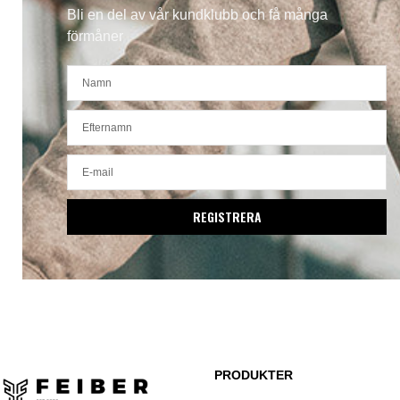
Bli en del av vår kundklubb och få många
förmåner
REGISTRERA
PRODUKTER