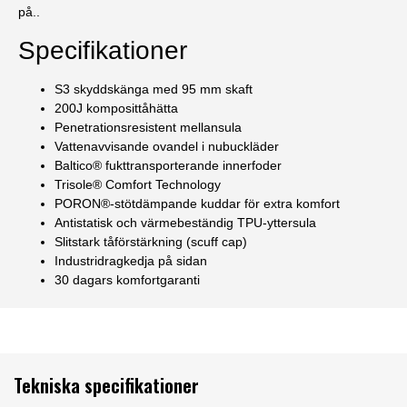
på..
Specifikationer
S3 skyddskänga med 95 mm skaft
200J komposittåhätta
Penetrationsresistent mellansula
Vattenavvisande ovandel i nubuckläder
Baltico® fukttransporterande innerfoder
Trisole® Comfort Technology
PORON®-stötdämpande kuddar för extra komfort
Antistatisk och värmebeständig TPU-yttersula
Slitstark tåförstärkning (scuff cap)
Industridragkedja på sidan
30 dagars komfortgaranti
Tekniska specifikationer