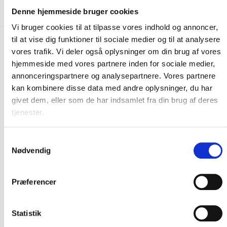
SEK 2.498,75
m. moms
SEK 1.999,00
Denne hjemmeside bruger cookies
u. moms
Vi bruger cookies til at tilpasse vores indhold og annoncer,
til at vise dig funktioner til sociale medier og til at analysere
vores trafik. Vi deler også oplysninger om din brug af vores
hjemmeside med vores partnere inden for sociale medier,
annonceringspartnere og analysepartnere. Vores partnere
kan kombinere disse data med andre oplysninger, du har
givet dem, eller som de har indsamlet fra din brug af deres
tjenester.
Samtykkevalg
Nødvendig
Præferencer
Statistik