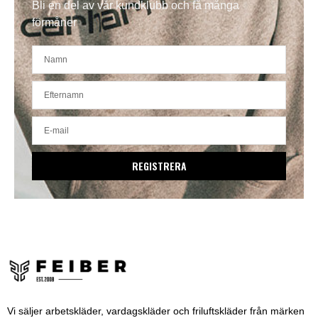
Bli en del av vår kundklubb och få många
förmåner
REGISTRERA
Vi säljer arbetskläder, vardagskläder och friluftskläder från märken