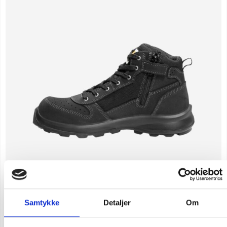
Samtykke
Detaljer
Om
Carhartt michigan säkerhetsstövlar med dragkedja