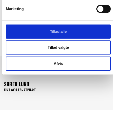
Marketing
Carhartt detroit 8 S3 arbetsstövlar
SEK 2.873,75
m. moms
SEK 2.299,00
u. moms
Tillad alle
Tillad valgte
Det är ett nöje att göra affärer med Feiber. En lättförståelig och
Afvis
användarvänlig hemsida. Där produkterna lever upp till
produktbeskrivningen. Samt lättöverskådliga priser och snabb
leverans......What's not to like.
PER HOLLÆNDER
5 UT AV 5 TRUSTPILOT