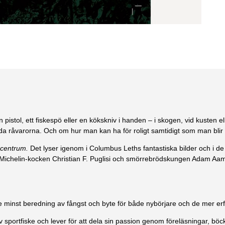
pistol, ett fiskespö eller en kökskniv i handen – i skogen, vid kusten el
 vilda råvarorna. Och om hur man kan ha för roligt samtidigt som man blir 
 centrum.
Det lyser igenom i Columbus Leths fantastiska bilder och i d
t. Michelin-kocken Christian F. Puglisi och smörrebrödskungen Adam Aam
inte minst beredning av fångst och byte för både nybörjare och de mer er
portfiske och lever för att dela sin passion genom föreläsningar, böck