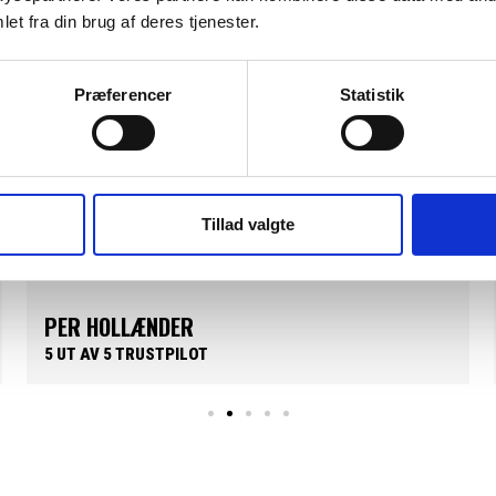
et fra din brug af deres tjenester.
Præferencer
Statistik
Bra och användarvänlig hemsida. Bra kundservice, snabb
leverans. Dessutom med ett presentkort som ingår i
paketet. Kan absolut rekommenderas.
Tillad valgte
JAKOB SØRENSEN
5 UT AV 5 TRUSTPILOT