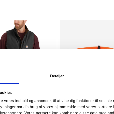
Detaljer
ookies
se vores indhold og annoncer, til at vise dig funktioner til sociale
k neck väst med sherpa fodring
Carhartt tradesman hundhalsband
oplysninger om din brug af vores hjemmeside med vores partnere i
5
SEK 436,25
m. moms
m. moms
0
SEK 349,00
ysepartnere. Vores partnere kan kombinere disse data med andr
u. moms
u. moms