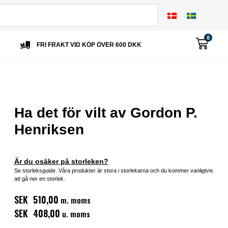
0
FRI FRAKT VID KÖP ÖVER 600 DKK
Ha det för vilt av Gordon P.
Henriksen
Är du osäker på storleken?
Se storleksguide. Våra produkter är stora i storlekarna och du kommer vanligtvis
att gå ner en storlek.
SEK 510,00
m. moms
SEK 408,00
u. moms