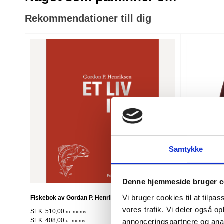
Rekommendationer till dig
Samtykke
Denne hjemmeside bruger c
Vi bruger cookies til at tilpas
Fiskebok av Gordan P. Henriksen – Ett liv i fisk
Carhartt moc
vores trafik. Vi deler også 
SEK 510,00
SEK 1.686,2
m. moms
SEK 408,00
SEK 1.349,0
annonceringspartnere og anal
u. moms