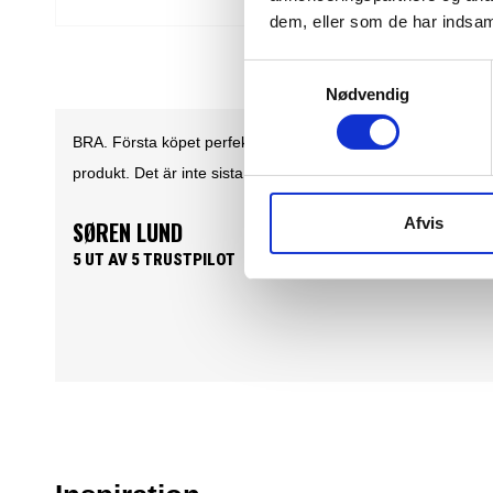
dem, eller som de har indsaml
Samtykkevalg
Nødvendig
r
Det är ett nöje att göra affärer med Feiber. En
se
lättförståelig och användarvänlig hemsida. Där
produkterna lever upp till produktbeskrivningen. Samt
Afvis
lättöverskådliga priser och snabb leverans......What's not
to like.
PER HOLLÆNDER
5 UT AV 5 TRUSTPILOT