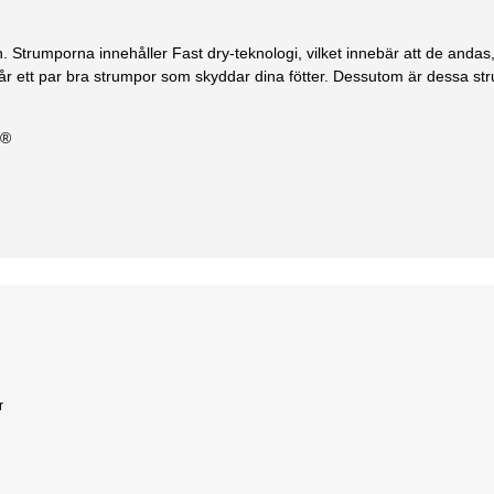
ern. Strumporna innehåller Fast dry-teknologi, vilket innebär att de a
 du får ett par bra strumpor som skyddar dina fötter. Dessutom är dessa
a®
r