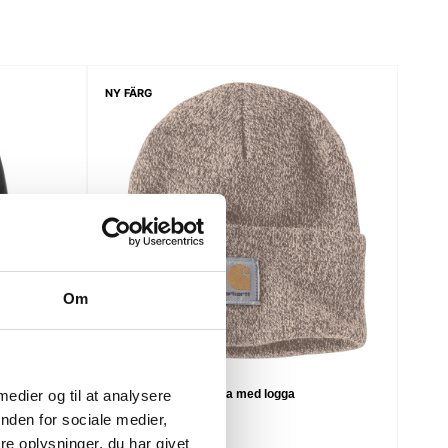
NY FÄRG
Om
Carhartt stickad mössa med logga
 medier og til at analysere
nden for sociale medier,
SEK 286,25
m. moms
SEK 229,00
u. moms
e oplysninger, du har givet