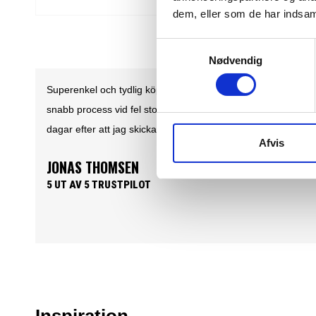
dem, eller som de har indsaml
Samtykkevalg
Nødvendig
BRA. Första köpet perfekt. Snabb leverans och en super
produkt. Det är inte sista gången jag handlar på Feiber.se
Afvis
SØREN LUND
5 UT AV 5 TRUSTPILOT
Inspiration