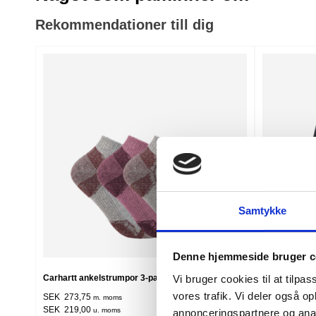
Rekommendationer till dig
Samtykke
Denne hjemmeside bruger c
Carhartt ankelstrumpor 3-par till kvinnor
Carhartt vin
Vi bruger cookies til at tilpas
vores trafik. Vi deler også 
SEK 273,75
SEK 2.498,7
m. moms
SEK 219,00
SEK 1.999,0
u. moms
annonceringspartnere og anal