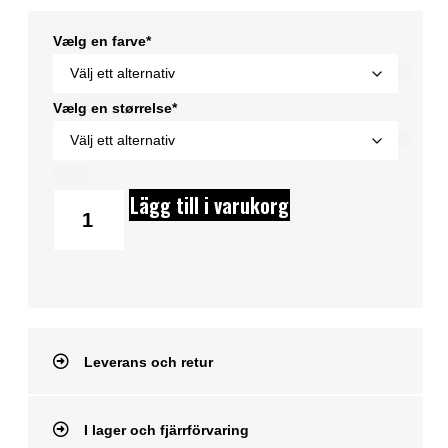
Vælg en farve*
Vælg en størrelse*
Lägg till i varukorg
Leverans och retur
I lager och fjärrförvaring