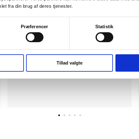
et fra din brug af deres tjenester.
Præferencer
Statistik
Det är ett nöje att göra affärer med Feiber. En
lättförståelig och användarvänlig hemsida. Där
produkterna lever upp till produktbeskrivningen. Samt
Tillad valgte
lättöverskådliga priser och snabb leverans......What's not
to like.
PER HOLLÆNDER
5 UT AV 5 TRUSTPILOT