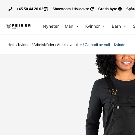
+45 50 44 20 02
Showroom i Hvidovre
Gratis byte
Spår
Nyheter
Män
Kvinnor
Barn
Hem
/
Kvinnor
/
Arbetskläder
/
Arbetsoveraller
/ Carhartt overall – Kvinde