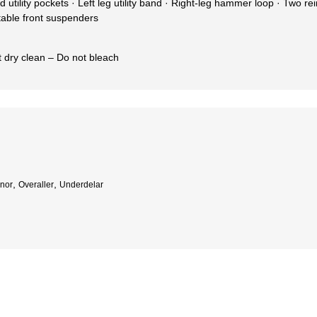
d utility pockets · Left leg utility band · Right-leg hammer loop · Two re
table front suspenders
 dry clean – Do not bleach
,
,
nor
Overaller
Underdelar