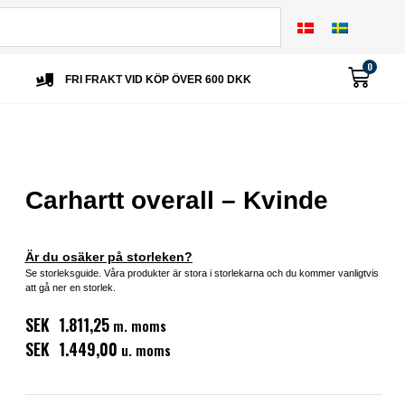
0
FRI FRAKT VID KÖP ÖVER 600 DKK
Carhartt overall – Kvinde
Är du osäker på storleken?
Se storleksguide. Våra produkter är stora i storlekarna och du kommer vanligtvis
att gå ner en storlek.
SEK 1.811,25
m. moms
SEK 1.449,00
u. moms