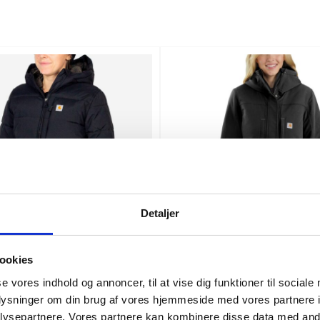
Detaljer
ookies
ter damjacka
Carhartt super dux damjacka
se vores indhold og annoncer, til at vise dig funktioner til sociale
oplysninger om din brug af vores hjemmeside med vores partnere i
5
SEK 2.686,25
m. moms
m. moms
0
SEK 2.149,00
u. moms
u. moms
ysepartnere. Vores partnere kan kombinere disse data med andr