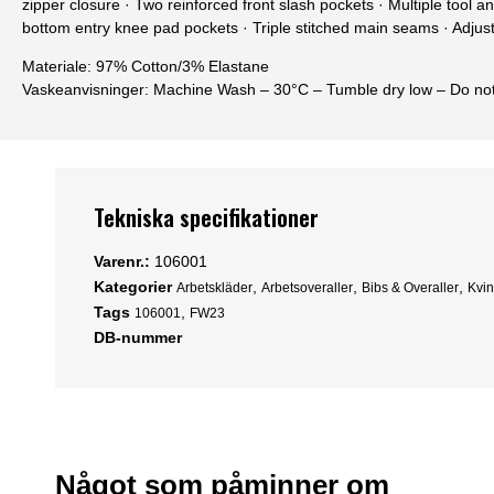
zipper closure · Two reinforced front slash pockets · Multiple tool an
bottom entry knee pad pockets · Triple stitched main seams · Adjus
Materiale:
97% Cotton/3% Elastane
Vaskeanvisninger:
Machine Wash – 30°C – Tumble dry low – Do not
Tekniska specifikationer
Varenr.:
106001
Kategorier
,
,
,
Arbetskläder
Arbetsoveraller
Bibs & Overaller
Kvin
Tags
,
106001
FW23
DB-nummer
Något som påminner om