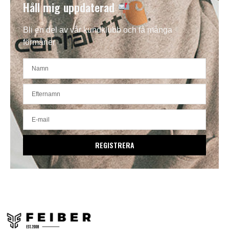
Håll mig uppdaterad
Bli en del av vår kundklubb och få många
förmåner
REGISTRERA