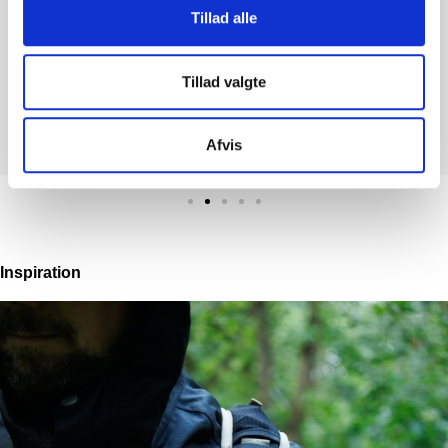
Tillad alle
Det är inte sista gången jag handlar på Feiber.se
SØREN LUND
Tillad valgte
5 UT AV 5 TRUSTPILOT
Afvis
Inspiration