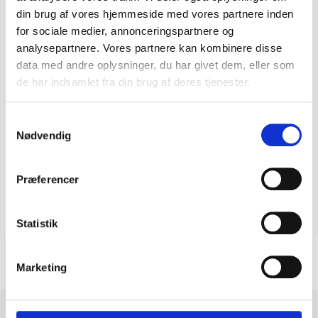
din brug af vores hjemmeside med vores partnere inden
for sociale medier, annonceringspartnere og
analysepartnere. Vores partnere kan kombinere disse
data med andre oplysninger, du har givet dem, eller som
de har indsamlet fra din brug af deres tjenester.
Samtykkevalg
Nødvendig
Præferencer
Carhartt tradesman hundhalsband
SEK 436,25
m. moms
SEK 349,00
u. moms
Statistik
Marketing
BRA. Första köpet perfekt. Snabb leverans och en super produkt.