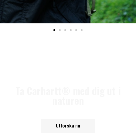
Ta Carhartt® med dig ut i
naturen
Utforska nu