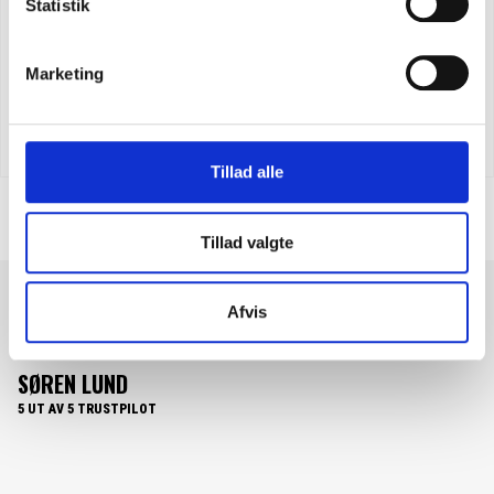
Statistik
Marketing
CARHARTT CORE LOGO T-SHIRT
SEK 448,75
m. moms
SEK 359,00
u. moms
Tillad alle
Tillad valgte
BRA. Första köpet perfekt. Snabb leverans och en super produkt.
Afvis
Det är inte sista gången jag handlar på Feiber.se
SØREN LUND
5 UT AV 5 TRUSTPILOT