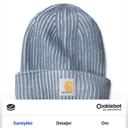
Samtykke
Detaljer
Om
Carhartt ribstickad mössa med logo