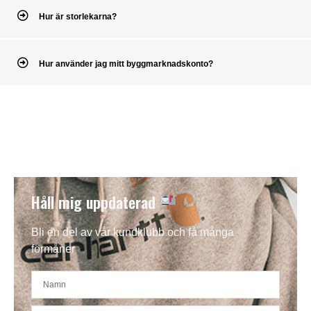
Hur är storlekarna?
Hur använder jag mitt byggmarknadskonto?
Håll mig uppdaterad
Bli en del av vår kundklubb och få många
förmåner