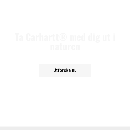
Ta Carhartt® med dig ut i
naturen
Utforska nu