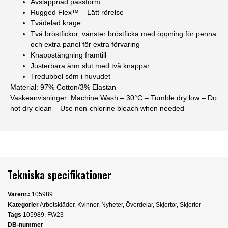
Avslappnad passform
Rugged Flex™ – Lätt rörelse
Tvådelad krage
Två bröstfickor, vänster bröstficka med öppning för penna
och extra panel för extra förvaring
Knappstängning framtill
Justerbara ärm slut med två knappar
Tredubbel söm i huvudet
Material:
97% Cotton/3% Elastan
Vaskeanvisninger:
Machine Wash – 30°C – Tumble dry low – Do
not dry clean – Use non-chlorine bleach when needed
Tekniska specifikationer
Varenr.:
105989
Kategorier
Arbetskläder
,
Kvinnor
,
Nyheter
,
Överdelar
,
Skjortor
,
Skjortor
Tags
105989
,
FW23
DB-nummer