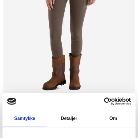
CARHARTT FORCE UTILITY DAMLEGGING
SEK 1.123,75
m. moms
Samtykke
Detaljer
Om
SEK 899,00
u. moms