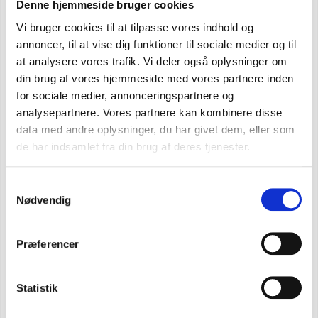
NY FÄRG
Denne hjemmeside bruger cookies
Vi bruger cookies til at tilpasse vores indhold og
annoncer, til at vise dig funktioner til sociale medier og til
at analysere vores trafik. Vi deler også oplysninger om
din brug af vores hjemmeside med vores partnere inden
for sociale medier, annonceringspartnere og
analysepartnere. Vores partnere kan kombinere disse
data med andre oplysninger, du har givet dem, eller som
de har indsamlet fra din brug af deres tjenester.
Samtykkevalg
Nødvendig
Præferencer
Statistik
CARHARTT ODESSA KEPSA