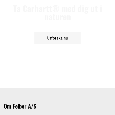
Ta Carhartt® med dig ut i
naturen
Utforska nu
Om Feiber A/S