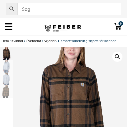
0
Hem
/
Kvinnor
/
Överdelar
/
Skjortor
/ Carhartt flanellrutig skjorta för kvinnor