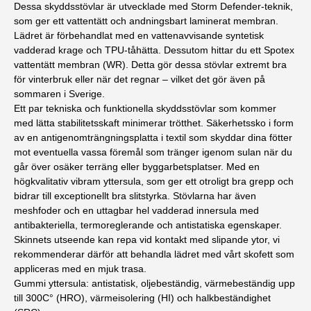
Dessa skyddsstövlar är utvecklade med Storm Defender-teknik,
som ger ett vattentätt och andningsbart laminerat membran.
Lädret är förbehandlat med en vattenavvisande syntetisk
vadderad krage och TPU-tåhätta. Dessutom hittar du ett Spotex
vattentätt membran (WR). Detta gör dessa stövlar extremt bra
för vinterbruk eller när det regnar – vilket det gör även på
sommaren i Sverige.
Ett par tekniska och funktionella skyddsstövlar som kommer
med lätta stabilitetsskaft minimerar trötthet. Säkerhetssko i form
av en antigenomträngningsplatta i textil som skyddar dina fötter
mot eventuella vassa föremål som tränger igenom sulan när du
går över osäker terräng eller byggarbetsplatser. Med en
högkvalitativ vibram yttersula, som ger ett otroligt bra grepp och
bidrar till exceptionellt bra slitstyrka. Stövlarna har även
meshfoder och en uttagbar hel vadderad innersula med
antibakteriella, termoreglerande och antistatiska egenskaper.
Skinnets utseende kan repa vid kontakt med slipande ytor, vi
rekommenderar därför att behandla lädret med vårt skofett som
appliceras med en mjuk trasa.
Gummi yttersula: antistatisk, oljebeständig, värmebeständig upp
till 300C° (HRO), värmeisolering (HI) och halkbeständighet