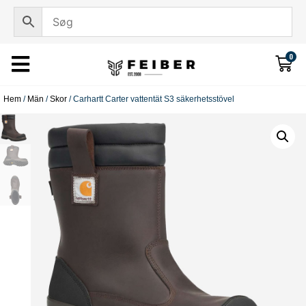
0
Hem
/
Män
/
Skor
/ Carhartt Carter vattentät S3 säkerhetsstövel