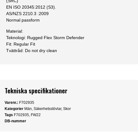
(SRC)
EN ISO 20345:2012 (S3).
AS/NZS 2210.3 :2009
Normal passform
Material:
Teknologi:
Rugged Flex Storm Defender
Fit:
Regular Fit
Tvättråd:
Do not dry clean
Tekniska specifikationer
Varenr.:
F702935
Kategorier
Män
,
Säkerhetsstövlar
,
Skor
Tags
F702935
,
FW22
DB-nummer