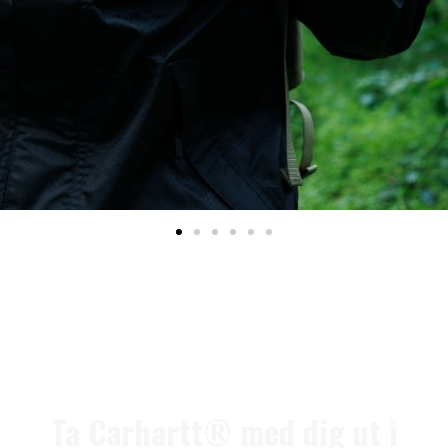
Ta Carhartt® med dig ut i