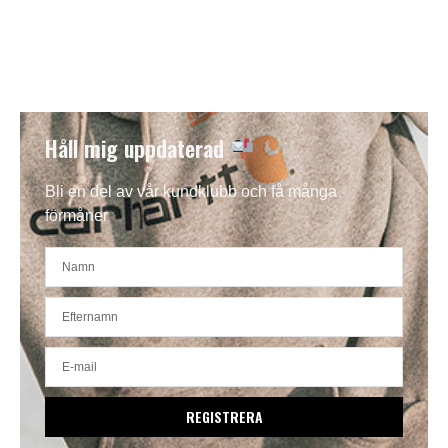
Håll mig uppdaterad
Bli en del av vår kundklubb och få många
förmåner
REGISTRERA