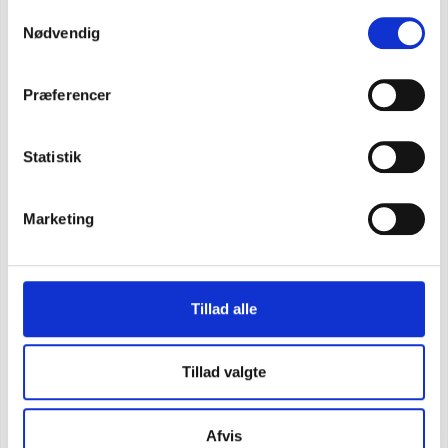
Samtykkevalg
Nødvendig
Præferencer
Statistik
Marketing
Tillad alle
Tillad valgte
Carhartt michigan säkerhetsskor
SEK 1.811,25
m. moms
Afvis
SEK 1.449,00
u. moms