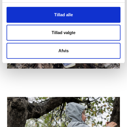
Tillad alle
Tillad valgte
Termobyxor
Afvis