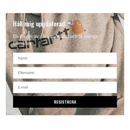
Håll mig uppdaterad
Bli en del av vår kundklubb och få många
förmåner
REGISTRERA