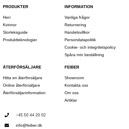
PRODUKTER
INFORMATION
Herr
Vanliga frågor
Kvinnor
Returnering
Storleksguide
Handelsvillkor
Produktteknologier
Persondatapolitik
Cookie- och integritetspolicy
Spåra min beställning
ÅTERFÖRSÄLJARE
FEIBER
Hitta en återförsäljare
Showroom
Online återförsäljare
Kontakta oss
Återförsäljarinformation
Om oss
Artiklar
+45 50 44 20 02
info@feiber.dk