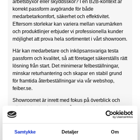
arbetsbyxor eller skyddsskor? I en B2B-kontext är
korrekt passform avgörande för både
medarbetarkomfort, säkerhet och effektivitet.
Eftersom storlekar kan variera mellan varumärken
och produktlinjer erbjuder vi professionella kunder
möjlighet att prova hela sortimentet i vårt showroom.
Här kan medarbetare och inköpsansvariga testa
passform och kvalitet, så att företaget säkerställs rätt
lösning från start. Det minimerar felbeställningar,
minskar returhantering och skapar en stabil grund
för framtida återbeställningar via vår webshop,
feiber.se.
Showroomet är inrett med fokus på överblick och
effektivt beslutsfattande, så att ni snabbt kan skapa
er en helhetsbild av sortimentet. Samtidigt speglar
ramarna det autentiska, amerikanska workwear-
arvet med referenser till Hamilton Carhartt och
Samtykke
Detaljer
Om
Carhartts ursprung.